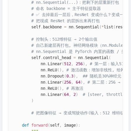
# nn.Sequential(...)：把剩下的层重新打包
# 命名 backbone = 主干特征提取器
# ✅ 去掉最后一层后，ResNet 变成什么？变成一个
# 把现成 ResNet 的层拆出来再打包
        self
.
backbone 
=
 nn
.
Sequential
(
*
list
(
resnet
# 控制头：512维特征 → 2个输出值
# 自己新建层再打包, 神经网络模块（nn.Module）
# nn.Sequential 是 PyTorch 内置的函数 /
        self
.
control_head 
=
 nn
.
Sequential
(
            nn
.
Linear
(
512
,
256
)
,
# 第一层：输入512
            nn
.
ReLU
(
)
,
# 激活函数：增加非线性, 给网
            nn
.
Dropout
(
0.3
)
,
## 随机丢30%神经元，
            nn
.
Linear
(
256
,
64
)
,
# 第二层：256 → 6
            nn
.
ReLU
(
)
,
# 再激活
            nn
.
Linear
(
64
,
2
)
# [steer, thrott
)
# 把图像特征 → 变成驾驶动作(输入：512 维特征, 输
def
forward
(
self
,
 image
)
: