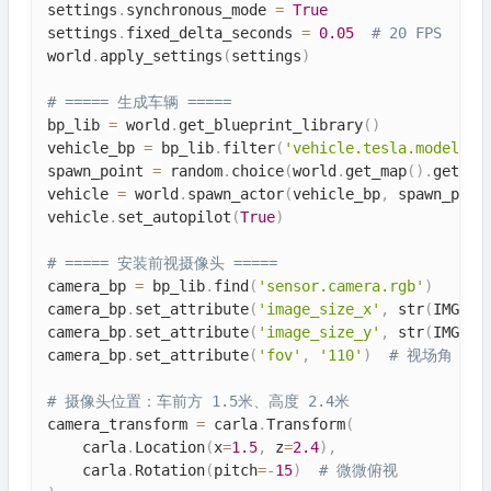
settings
.
synchronous_mode 
=
True
settings
.
fixed_delta_seconds 
=
0.05
# 20 FPS
world
.
apply_settings
(
settings
)
# ===== 生成车辆 =====
bp_lib 
=
 world
.
get_blueprint_library
(
)
vehicle_bp 
=
 bp_lib
.
filter
(
'vehicle.tesla.model3'
)
spawn_point 
=
 random
.
choice
(
world
.
get_map
(
)
.
get_sp
vehicle 
=
 world
.
spawn_actor
(
vehicle_bp
,
 spawn_poin
vehicle
.
set_autopilot
(
True
)
# ===== 安装前视摄像头 =====
camera_bp 
=
 bp_lib
.
find
(
'sensor.camera.rgb'
)
camera_bp
.
set_attribute
(
'image_size_x'
,
 str
(
IMG_WI
camera_bp
.
set_attribute
(
'image_size_y'
,
 str
(
IMG_HE
camera_bp
.
set_attribute
(
'fov'
,
'110'
)
# 视场角 110
# 摄像头位置：车前方 1.5米、高度 2.4米
camera_transform 
=
 carla
.
Transform
(
    carla
.
Location
(
x
=
1.5
,
 z
=
2.4
)
,
    carla
.
Rotation
(
pitch
=
-
15
)
# 微微俯视