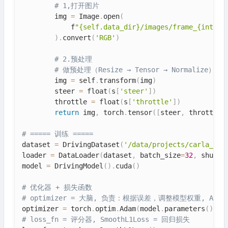
# 1,打开图片
        img 
=
 Image
.
open
(
            f
"{self.data_dir}/images/frame_{int(s[
)
.
convert
(
'RGB'
)
# 2.预处理
# 做预处理（Resize → Tensor → Normalize）
        img 
=
 self
.
transform
(
img
)
        steer 
=
 float
(
s
[
'steer'
]
)
        throttle 
=
 float
(
s
[
'throttle'
]
)
return
 img
,
 torch
.
tensor
(
[
steer
,
 throttle
]
# ===== 训练 =====
dataset 
=
 DrivingDataset
(
'/data/projects/carla_dat
loader 
=
 DataLoader
(
dataset
,
 batch_size
=
32
,
 shuffl
model 
=
 DrivingModel
(
)
.
cuda
(
)
# 优化器 + 损失函数
# optimizer = 大脑, 负责：根据误差，调整模型权重, Ad
optimizer 
=
 torch
.
optim
.
Adam
(
model
.
parameters
(
)
,
 l
# loss_fn = 评分器, SmoothL1Loss = 回归损失