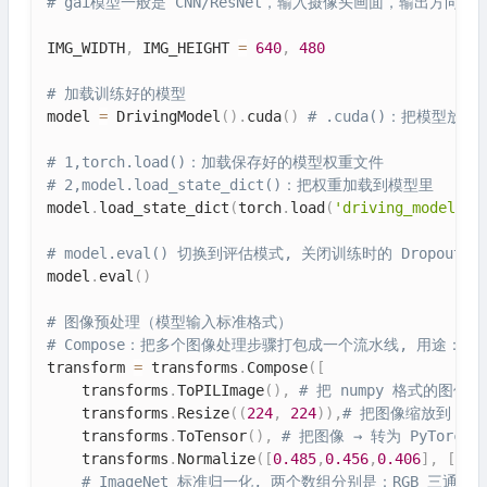
# gai模型一般是 CNN/ResNet，输入摄像头画面，输出方向盘
IMG_WIDTH
,
 IMG_HEIGHT 
=
640
,
480
# 加载训练好的模型
model 
=
 DrivingModel
(
)
.
cuda
(
)
# .cuda()：把模型放到
# 1,torch.load()：加载保存好的模型权重文件
# 2,model.load_state_dict()：把权重加载到模型里
model
.
load_state_dict
(
torch
.
load
(
'driving_model.pt
# model.eval() 切换到评估模式, 关闭训练时的 Dropout
model
.
eval
(
)
# 图像预处理（模型输入标准格式）
# Compose：把多个图像处理步骤打包成一个流水线, 用途：
transform 
=
 transforms
.
Compose
(
[
    transforms
.
ToPILImage
(
)
,
# 把 numpy 格式的图像 
    transforms
.
Resize
(
(
224
,
224
)
)
,
# 把图像缩放到 224
    transforms
.
ToTensor
(
)
,
# 把图像 → 转为 PyTorch 
    transforms
.
Normalize
(
[
0.485
,
0.456
,
0.406
]
,
[
0.2
# ImageNet 标准归一化, 两个数组分别是：RGB 三通