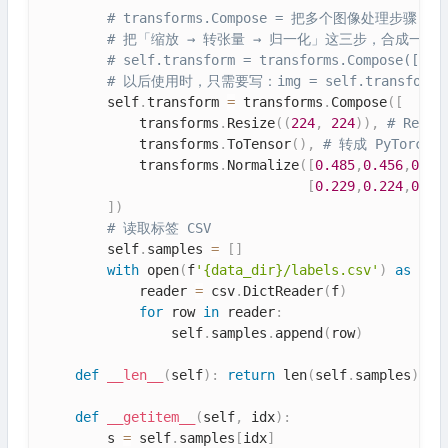
# transforms.Compose = 把多个图像处理步
# 把「缩放 → 转张量 → 归一化」这三步，合成一个
# self.transform = transforms.Compose([
# 以后使用时，只需要写：img = self.transform(i
        self
.
transform 
=
 transforms
.
Compose
(
[
            transforms
.
Resize
(
(
224
,
224
)
)
,
# Res
            transforms
.
ToTensor
(
)
,
# 转成 PyTorch
            transforms
.
Normalize
(
[
0.485
,
0.456
,
0.40
[
0.229
,
0.224
,
0.22
]
)
# 读取标签 CSV
        self
.
samples 
=
[
]
with
 open
(
f
'{data_dir}/labels.csv'
)
as
 f
:
            reader 
=
 csv
.
DictReader
(
f
)
for
 row 
in
 reader
:
                self
.
samples
.
append
(
row
)
def
__len__
(
self
)
:
return
 len
(
self
.
samples
)
def
__getitem__
(
self
,
 idx
)
:
        s 
=
 self
.
samples
[
idx
]