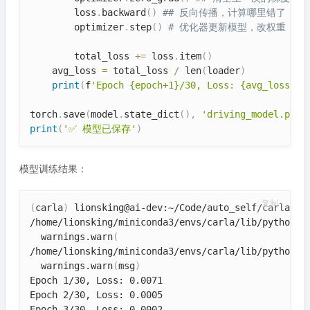
        loss
.
backward
(
)
## 反向传播，计算哪里错了
        optimizer
.
step
(
)
# 优化器更新模型，改权重
        total_loss 
+=
 loss
.
item
(
)
    avg_loss 
=
 total_loss 
/
 len
(
loader
)
print
(
f
'Epoch {epoch+1}/30, Loss: {avg_loss:.4
torch
.
save
(
model
.
state_dict
(
)
,
'driving_model.pth'
print
(
'✅ 模型已保存'
)
模型训练结果：
复制
(
carla
)
 lionsking@ai-dev:~/Code/auto_self/carla_ch0
/home/lionsking/miniconda3/envs/carla/lib/python3.
  warnings.warn
(
/home/lionsking/miniconda3/envs/carla/lib/python3.
  warnings.warn
(
msg
)
Epoch 1/30, Loss: 0.0071

Epoch 2/30, Loss: 0.0005

Epoch 3/30, Loss: 0.0002
