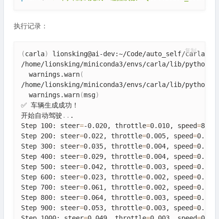
执行记录：
复制
(
carla
)
 lionsking@ai-dev:~/Code/auto_self/carla_ch0
/home/lionsking/miniconda3/envs/carla/lib/python3.
  warnings.warn
(
/home/lionsking/miniconda3/envs/carla/lib/python3.
  warnings.warn
(
msg
)
✅ 车辆生成成功！

开始自动驾驶
..
.

Step 100: steer
=
-0.020, throttle
=
0.010, speed
=
8.5m/
Step 200: steer
=
0.022, throttle
=
0.005, speed
=
0.0m/s
Step 300: steer
=
0.035, throttle
=
0.004, speed
=
0.0m/s
Step 400: steer
=
0.029, throttle
=
0.004, speed
=
0.0m/s
Step 500: steer
=
0.042, throttle
=
0.003, speed
=
0.0m/s
Step 600: steer
=
0.023, throttle
=
0.002, speed
=
0.0m/s
Step 700: steer
=
0.061, throttle
=
0.002, speed
=
0.0m/s
Step 800: steer
=
0.064, throttle
=
0.003, speed
=
0.0m/s
Step 900: steer
=
0.053, throttle
=
0.003, speed
=
0.0m/s
Step 1000: steer
=
0.049, throttle
=
0.003, speed
=
0.0m/