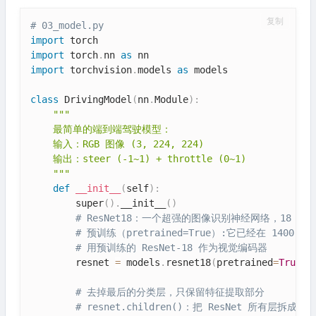
复制
# 03_model.py
import
import
 torch
.
nn 
as
import
 torchvision
.
models 
as
 models

class
DrivingModel
(
nn
.
Module
)
:
"""

    最简单的端到端驾驶模型：

    输入：RGB 图像 (3, 224, 224)

    输出：steer (-1~1) + throttle (0~1)

    """
def
__init__
(
self
)
:
        super
(
)
.
__init__
(
)
# ResNet18：一个超强的图像识别神经网络，18 层
# 预训练（pretrained=True）:它已经在 1
# 用预训练的 ResNet-18 作为视觉编码器
        resnet 
=
 models
.
resnet18
(
pretrained
=
True
)
# 去掉最后的分类层，只保留特征提取部分
# resnet.children()：把 ResNet 所有