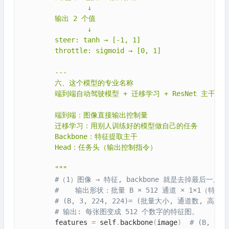
                ↓

        输出 2 个值

                ↓

        steer: tanh → [-1, 1]

        throttle: sigmoid → [0, 1]

        ---

        六、这个模型的专业名称

        端到端自动驾驶模型 + 迁移学习 + ResNet 主干

        端到端：图像直接输出控制量

        迁移学习：用别人训练好的模型做自己的任务

        Backbone：特征提取主干

        Head：任务头（输出控制指令）

        """
#（1）图像 → 特征, backbone 就是去掉最后一层的预
#    输出形状：批量 B × 512 通道 × 1×1（特征
# (B, 3, 224, 224)= (批量大小, 通道数, 高度,
# 输出: 每张图变成 512 个数字的特征图。
        features 
=
 self
.
backbone
(
image
)
# (B, 512