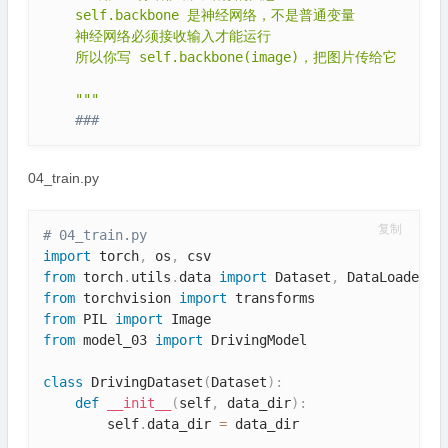
    self.backbone 是神经网络，不是普通变量

    神经网络必须接收输入才能运行

    所以你写 self.backbone(image)，把图片传给它

    """
###
04_train.py
复制
# 04_train.py
import
 torch
,
 os
,
from
 torch
.
utils
.
data 
import
 Dataset
,
from
 torchvision 
import
from
 PIL 
import
from
 model_03 
import
 DrivingModel

class
DrivingDataset
(
Dataset
)
:
def
__init__
(
self
,
 data_dir
)
:
        self
.
data_dir 
=
 data_dir
