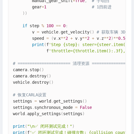
        manual_gear_shift
=
True
,
# 手动挡
        gear
=
1
# 1挡前进
)
)
if
 step 
%
100
==
0
:
        v 
=
 vehicle
.
get_velocity
(
)
# 获取车辆 3D 速
        speed 
=
(
v
.
x
**
2
+
 v
.
y
**
2
+
 v
.
z
**
2
)
**
0.5
#
print
(
f
'Step {step}: steer={steer.item():.
              f
'throttle={throttle.item():.3f}, sp
# ====================== 清理资源 =================
camera
.
stop
(
)
camera
.
destroy
(
)
vehicle
.
destroy
(
)
# 恢复CARLA设置
settings 
=
 world
.
get_settings
(
)
settings
.
synchronous_mode 
=
False
world
.
apply_settings
(
settings
)
print
(
"\n✅ 闭环测试完成！"
)
print
(
f
'✅ 闭环测试完成！碰撞次数: {collision_count}'