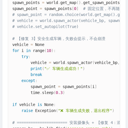
spawn_points 
=
 world
.
get_map
(
)
.
get_spawn_points
(
)
spawn_point 
=
 spawn_points
[
0
]
# 固定位置，不再随机
# spawn_point = random.choice(world.get_map().get_
# vehicle = world.spawn_actor(vehicle_bp, spawn_po
# vehicle.set_autopilot(True)
# 【修复 3】安全生成车辆，失败会提示，不会崩溃
vehicle 
=
for
 i 
in
 range
(
10
)
:
try
:
        vehicle 
=
 world
.
spawn_actor
(
vehicle_bp
,
 sp
print
(
"✅ 车辆生成成功！"
)
break
except
:
        spawn_point 
=
 spawn_points
[
i
]
        time
.
sleep
(
0.3
)
if
 vehicle 
is
 None
:
raise
 Exception
(
"❌ 车辆生成失败，退出程序"
)
# ====================== 安装摄像头 + 【修复 4：添加回调