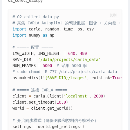
02_collect_data.py
复制
# 02_collect_data.py
# 采集 CARLA Autopilot 的驾驶数据：图像 + 方向盘 + 油
import
 carla
,
 random
,
 time
,
 os
,
import
 numpy 
as
 np

# ===== 配置 =====
IMG_WIDTH
,
 IMG_HEIGHT 
=
640
,
480
SAVE_DIR 
=
'/data/projects/carla_data'
NUM_FRAMES 
=
5000
# 采集 5000 帧
# sudo chmod -R 777 /data/projects/carla_data
os
.
makedirs
(
f
'{SAVE_DIR}/images'
,
 exist_ok
=
True
)
# ===== 连接 CARLA =====
client 
=
 carla
.
Client
(
'localhost'
,
2000
)
client
.
set_timeout
(
10.0
)
world 
=
 client
.
get_world
(
)
# 开启同步模式（确保图像和控制信号帧对齐）
settings 
=
 world
.
get_settings
(
)