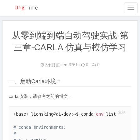
Togg
navi
从零到端到端自动驾驶实战-第
三章-CARLA 仿真与模仿学习
3个月前
⋅
3761 ⋅
0 ⋅
0
一、启动Carla环境
#
carla 安装，请参考之前的博文；
复制
(
base
)
 lionsking@ai-dev:~$ conda 
env
 list

# conda environments:
#