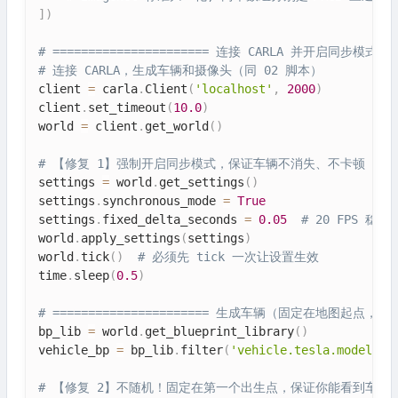
]
)
# ====================== 连接 CARLA 并开启同步模式 ===
# 连接 CARLA，生成车辆和摄像头（同 02 脚本）
client 
=
 carla
.
Client
(
'localhost'
,
2000
)
client
.
set_timeout
(
10.0
)
world 
=
 client
.
get_world
(
)
# 【修复 1】强制开启同步模式，保证车辆不消失、不卡顿
settings 
=
 world
.
get_settings
(
)
settings
.
synchronous_mode 
=
True
settings
.
fixed_delta_seconds 
=
0.05
# 20 FPS 稳定
world
.
apply_settings
(
settings
)
world
.
tick
(
)
# 必须先 tick 一次让设置生效
time
.
sleep
(
0.5
)
# ====================== 生成车辆（固定在地图起点，你能直
bp_lib 
=
 world
.
get_blueprint_library
(
)
vehicle_bp 
=
 bp_lib
.
filter
(
'vehicle.tesla.model3'
)
# 【修复 2】不随机！固定在第一个出生点，保证你能看到车