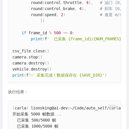
        round
(
control
.
throttle
,
4
)
,
# 油门 [0, 1]
        round
(
control
.
brake
,
4
)
,
# 刹车 [0, 1]
        round
(
speed
,
2
)
# 速度 m/s
]
)
if
 frame_id 
%
500
==
0
:
print
(
f
'  已采集 {frame_id}/{NUM_FRAMES} 帧
csv_file
.
close
(
)
camera
.
stop
(
)
camera
.
destroy
(
)
vehicle
.
destroy
(
)
print
(
f
'✅ 采集完成！数据保存在 {SAVE_DIR}'
)
执行结果：
复制
(
carla
)
 lionsking@ai-dev:~/Code/auto_self/carla_ch0
开始采集 5000 帧数据
..
.

  已采集 500/5000 帧

  已采集 1000/5000 帧
