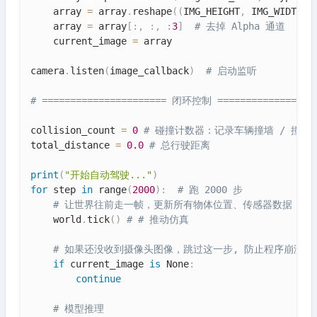
    array 
=
 array
.
reshape
(
(
IMG_HEIGHT
,
 IMG_WIDTH
,
    array 
=
 array
[
:
,
:
,
:
3
]
# 去掉 Alpha 通道
    current_image 
=
 array

camera
.
listen
(
image_callback
)
# 启动监听
# ====================== 闭环控制 =================
collision_count 
=
0
# 碰撞计数器：记录车辆撞墙 / 撞
total_distance 
=
0.0
# 总行驶距离
print
(
"开始自动驾驶..."
)
for
 step 
in
 range
(
2000
)
:
# 跑 2000 步
# 让世界往前走一帧，更新所有物体位置、传感器数据
    world
.
tick
(
)
# # 推动仿真
# 如果还没收到摄像头图像，跳过这一步, 防止程序崩溃
if
 current_image 
is
 None
:
continue
# 模型推理