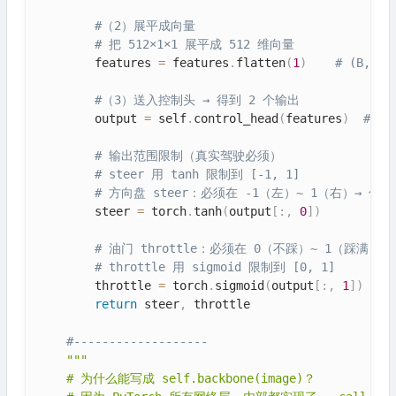
#（2）展平成向量
# 把 512×1×1 展平成 512 维向量
        features 
=
 features
.
flatten
(
1
)
# (B, 51
#（3）送入控制头 → 得到 2 个输出
        output 
=
 self
.
control_head
(
features
)
# (B
# 输出范围限制（真实驾驶必须）
# steer 用 tanh 限制到 [-1, 1]
# 方向盘 steer：必须在 -1（左）~ 1（右）→ 使用 
        steer 
=
 torch
.
tanh
(
output
[
:
,
0
]
)
# 油门 throttle：必须在 0（不踩）~ 1（踩满） → 
# throttle 用 sigmoid 限制到 [0, 1]
        throttle 
=
 torch
.
sigmoid
(
output
[
:
,
1
]
)
return
 steer
,
 throttle

#-------------------
"""

    # 为什么能写成 self.backbone(image)？
