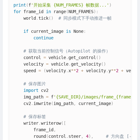
print
(
f
'开始采集 {NUM_FRAMES} 帧数据...'
)
for
 frame_id 
in
 range
(
NUM_FRAMES
)
:
    world
.
tick
(
)
# 同步模式下手动推进一帧
if
 current_image 
is
 None
:
continue
# 获取当前控制信号（Autopilot 的操作）
    control 
=
 vehicle
.
get_control
(
)
    velocity 
=
 vehicle
.
get_velocity
(
)
    speed 
=
(
velocity
.
x
**
2
+
 velocity
.
y
**
2
+
 veloc
# 保存图片
import
 cv2

    img_path 
=
 f
'{SAVE_DIR}/images/frame_{frame_id
    cv2
.
imwrite
(
img_path
,
 current_image
)
# 保存标签
    writer
.
writerow
(
[
        frame_id
,
        round
(
control
.
steer
,
4
)
,
# 方向盘 [-1, 