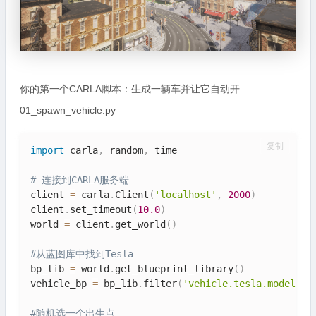
你的第一个CARLA脚本：生成一辆车并让它自动开
01_spawn_vehicle.py
复制
import
 carla
,
 random
,
 time

# 连接到CARLA服务端
client 
=
 carla
.
Client
(
'localhost'
,
2000
)
client
.
set_timeout
(
10.0
)
world 
=
 client
.
get_world
(
)
#从蓝图库中找到Tesla
bp_lib 
=
 world
.
get_blueprint_library
(
)
vehicle_bp 
=
 bp_lib
.
filter
(
'vehicle.tesla.model3'
)
#随机选一个出生点