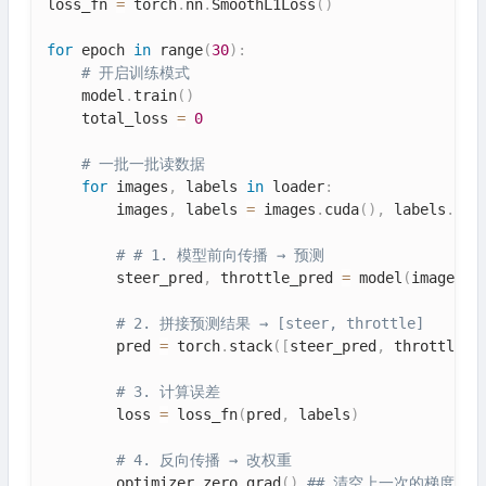
loss_fn 
=
 torch
.
nn
.
SmoothL1Loss
(
)
for
 epoch 
in
 range
(
30
)
:
# 开启训练模式
    model
.
train
(
)
    total_loss 
=
0
# 一批一批读数据
for
 images
,
 labels 
in
 loader
:
        images
,
 labels 
=
 images
.
cuda
(
)
,
 labels
.
cud
# # 1. 模型前向传播 → 预测
        steer_pred
,
 throttle_pred 
=
 model
(
images
)
# 2. 拼接预测结果 → [steer, throttle]
        pred 
=
 torch
.
stack
(
[
steer_pred
,
 throttle_p
# 3. 计算误差
        loss 
=
 loss_fn
(
pred
,
 labels
)
# 4. 反向传播 → 改权重
        optimizer
.
zero_grad
(
)
## 清空上一次的梯度