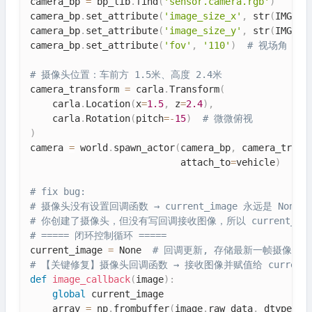
camera_bp 
=
 bp_lib
.
find
(
'sensor.camera.rgb'
)
camera_bp
.
set_attribute
(
'image_size_x'
,
 str
(
IMG_WI
camera_bp
.
set_attribute
(
'image_size_y'
,
 str
(
IMG_HE
camera_bp
.
set_attribute
(
'fov'
,
'110'
)
# 视场角 110
# 摄像头位置：车前方 1.5米、高度 2.4米
camera_transform 
=
 carla
.
Transform
(
    carla
.
Location
(
x
=
1.5
,
 z
=
2.4
)
,
    carla
.
Rotation
(
pitch
=
-
15
)
# 微微俯视
)
camera 
=
 world
.
spawn_actor
(
camera_bp
,
 camera_trans
                           attach_to
=
vehicle
)
# fix bug:
# 摄像头没有设置回调函数 → current_image 永远是 Non
# 你创建了摄像头，但没有写回调接收图像，所以 current_i
# ===== 闭环控制循环 =====
current_image 
=
 None  
# 回调更新, 存储最新一帧摄像头
# 【关键修复】摄像头回调函数 → 接收图像并赋值给 current_i
def
image_callback
(
image
)
:
global
 current_image

    array 
=
 np
.
frombuffer
(
image
.
raw_data
,
 dtype
=
np