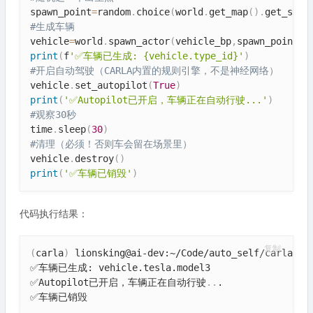
spawn_point
=
random
.
choice
(
world
.
get_map
(
)
.
get_spaw
#生成车辆
vehicle
=
world
.
spawn_actor
(
vehicle_bp
,
spawn_point
)
print
(
f
'✅车辆已生成: {vehicle.type_id}'
)
#开启自动驾驶（CARLA内置的规则引擎，不是神经网络）
vehicle
.
set_autopilot
(
True
)
print
(
'✅Autopilot已开启，车辆正在自动行驶...'
)
#观察30秒
time
.
sleep
(
30
)
#清理（必须！否则车会留在场景里）
vehicle
.
destroy
(
)
print
(
'✅车辆已销毁'
)
代码执行结果：
复制
(
carla
)
 lionsking@ai-dev:~/Code/auto_self/carla_ch0
✅车辆已生成: vehicle.tesla.model3

✅Autopilot已开启，车辆正在自动行驶
..
.

✅车辆已销毁