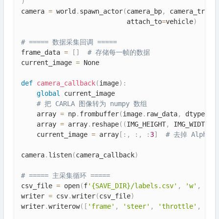
)
camera 
=
 world
.
spawn_actor
(
camera_bp
,
 camera_trans
                           attach_to
=
vehicle
)
# ===== 数据采集回调 =====
frame_data 
=
[
]
# 存储每一帧的数据
current_image 
=
 None

def
camera_callback
(
image
)
:
global
 current_image

# 把 CARLA 图像转为 numpy 数组
    array 
=
 np
.
frombuffer
(
image
.
raw_data
,
 dtype
=
np
    array 
=
 array
.
reshape
(
(
IMG_HEIGHT
,
 IMG_WIDTH
,
    current_image 
=
 array
[
:
,
:
,
:
3
]
# 去掉 Alpha 
camera
.
listen
(
camera_callback
)
# ===== 主采集循环 =====
csv_file 
=
 open
(
f
'{SAVE_DIR}/labels.csv'
,
'w'
,
 new
writer 
=
 csv
.
writer
(
csv_file
)
writer
.
writerow
(
[
'frame'
,
'steer'
,
'throttle'
,
'br