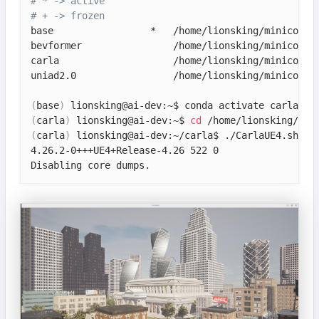
# * -> active
# + -> frozen
base                 *   /home/lionsking/miniconda3
bevformer                /home/lionsking/miniconda3
carla                    /home/lionsking/miniconda3
uniad2.0                 /home/lionsking/miniconda3
(
base
)
(
carla
)
 lionsking@ai-dev:~$ 
cd
(
carla
)
 lionsking@ai-dev:~/carla$ ./CarlaUE4.sh -w
4.26.2-0+++UE4+Release-4.26 522 0
