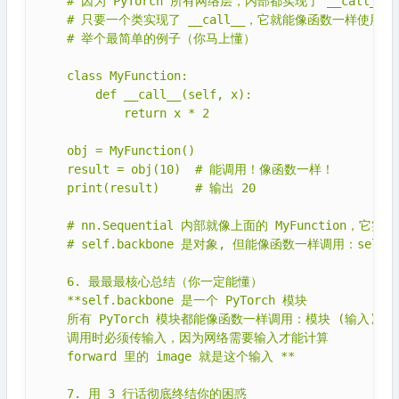
    # 因为 PyTorch 所有网络层，内部都实现了 __call__

    # 只要一个类实现了 __call__，它就能像函数一样使用。这
    # 举个最简单的例子（你马上懂）

    class MyFunction:

        def __call__(self, x):

            return x * 2

    obj = MyFunction()

    result = obj(10)  # 能调用！像函数一样！

    print(result)     # 输出 20

    # nn.Sequential 内部就像上面的 MyFunction，它实现了
    # self.backbone 是对象, 但能像函数一样调用：self.ba
    6. 最最最核心总结（你一定能懂）

    **self.backbone 是一个 PyTorch 模块

    所有 PyTorch 模块都能像函数一样调用：模块 (输入)

    调用时必须传输入，因为网络需要输入才能计算

    forward 里的 image 就是这个输入 **

    7. 用 3 行话彻底终结你的困惑
