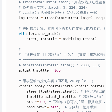
# transform(current_image)：用流水线预处理图像, .
# 模型输入要求：(batch, 3, 224, 224)
# .cuda()：把图像数据放到 GPU，和模型在一起
    img_tensor 
=
 transform
(
current_image
)
.
unsqueez
# 关闭梯度计算, 推理时不需要反向传播，能省显存、提速
with
 torch
.
no_grad
(
)
:
        steer
,
 throttle 
=
 model
(
img_tensor
)
# ============================================
# 【终极修复 1】强制油门 = 0.5 （直接让车跑起来）
# ============================================
# min(float(throttle.item()) * 2000, 1.0)
    actual_throttle 
=
0.5
# 用模型输出控制车辆（而不是 Autopilot！）
    vehicle
.
apply_control
(
carla
.
VehicleControl
(
        steer
=
float
(
steer
.
item
(
)
)
,
# 把模型输出的张量 
        throttle
=
actual_throttle
,
# 强制放大油门
        brake
=
0.0
,
# 不刹车（你可以扩展：根据速度 / 
        hand_brake
=
False
,
# 必须加！松开手刹