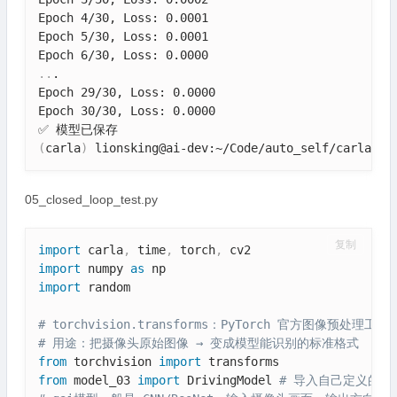
Epoch 4/30, Loss: 0.0001

Epoch 5/30, Loss: 0.0001

..
.

Epoch 29/30, Loss: 0.0000

Epoch 30/30, Loss: 0.0000

(
carla
)
 lionsking@ai-dev:~/Code/auto_self/carla_ch
05_closed_loop_test.py
复制
import
 carla
,
 time
,
 torch
,
import
 numpy 
as
import
 random

# torchvision.transforms：PyTorch 官方图像预处理工具
# 用途：把摄像头原始图像 → 变成模型能识别的标准格式
from
 torchvision 
import
from
 model_03 
import
 DrivingModel 
# 导入自己定义的自