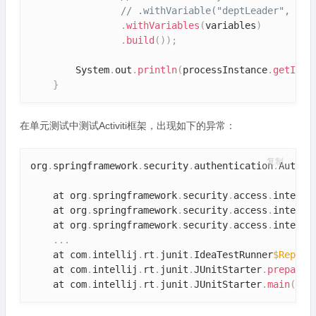
// .withVariable("deptLeader", joi
.
withVariables
(
variables
)
.
build
(
)
)
;
        System
.
out
.
println
(
processInstance
.
getId
(
)
}
在单元测试中测试Activiti框架，出现如下的异常：
复制
org
.
springframework
.
security
.
authentication
.
Authen
    at org
.
springframework
.
security
.
access
.
interce
    at org
.
springframework
.
security
.
access
.
interce
    at org
.
springframework
.
security
.
access
.
interce
.
.
.
    at com
.
intellij
.
rt
.
junit
.
IdeaTestRunner
$Repeat
    at com
.
intellij
.
rt
.
junit
.
JUnitStarter
.
prepareS
    at com
.
intellij
.
rt
.
junit
.
JUnitStarter
.
main
(
JUn