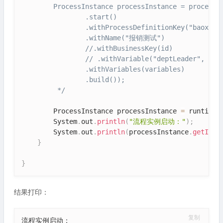
        ProcessInstance processInstance = processRu
                .start()

                .withProcessDefinitionKey("baoxiao"
                .withName("报销测试")

                //.withBusinessKey(id)

                // .withVariable("deptLeader", join
                .withVariables(variables)

                .build());

         */
        ProcessInstance processInstance 
=
 runtimeS
        System
.
out
.
println
(
"流程实例启动："
)
;
        System
.
out
.
println
(
processInstance
.
getId
(
)
}
}
结果打印：
复制
流程实例启动：
