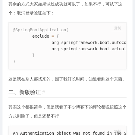
其余的方式大家如果试过成功就可以了，如果不行，可试下这
个：取消登录验证如下：
复制
@SpringBootApplication
(
        exclude 
=
{
                org
.
springframework
.
boot
.
autoconfi
                org
.
springframework
.
boot
.
actuate
.
a
}
)
这是我在别人那找来的，困了我好长时间，知道看到这个东西。
二、新版验证
#
其实这个都很简单，但是我看了不少博客下的评论都说按照这个
方式剔除了，但是还是不行
复制
An Authentication object was not found in the Secu