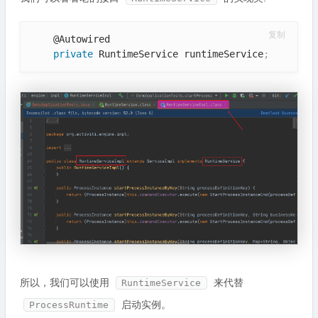
复制
    @Autowired

private
 RuntimeService runtimeService
;
所以，我们可以使用
来代替
RuntimeService
启动实例。
ProcessRuntime