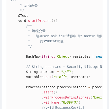
/**

     * 启动任务

     */
    @Test

    void 
startProcess
(
)
{
/**

         * 流程变量

         *   给<userTask id="请假申请" name="请假申请" a
         *     的student赋值

         */
        HashMap
<
String,
Object
>
 variables 
=
new
Ha
// String username = SecurityUtils.getNick
        String username 
=
"小王"
;
        variables
.
put
(
"staff"
,
 username
)
;
        ProcessInstance processInstance 
=
 processR
.
start
(
)
.
withProcessDefinitionKey
(
"baoxiao
.
withName
(
"报销测试"
)
//.withBusinessKey(id)