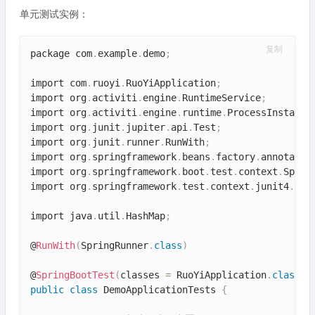
单元测试实例：
复制
package com
.
example
.
demo
;
import com
.
ruoyi
.
RuoYiApplication
;
import org
.
activiti
.
engine
.
RuntimeService
;
import org
.
activiti
.
engine
.
runtime
.
ProcessInstance
import org
.
junit
.
jupiter
.
api
.
Test
;
import org
.
junit
.
runner
.
RunWith
;
import org
.
springframework
.
beans
.
factory
.
annotatio
import org
.
springframework
.
boot
.
test
.
context
.
Sprin
import org
.
springframework
.
test
.
context
.
junit4
.
Spr
import java
.
util
.
HashMap
;
@
RunWith
(
SpringRunner
.
class
)
@
SpringBootTest
(
classes 
=
 RuoYiApplication
.
class
)
public
class
DemoApplicationTests
{