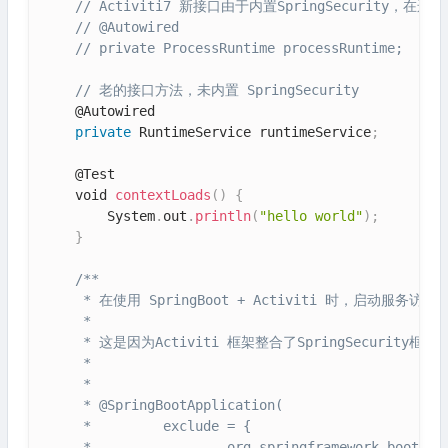
// Activiti7 新接口由于内置SpringSecurity，在
// @Autowired
// private ProcessRuntime processRuntime;
// 老的接口方法，未内置 SpringSecurity
    @Autowired

private
 RuntimeService runtimeService
;
    @Test

    void 
contextLoads
(
)
{
        System
.
out
.
println
(
"hello world"
)
;
}
/**

     * 在使用 SpringBoot + Activiti 时，启动
     *

     * 这是因为Activiti 框架整合了SpringSecurity
     *

     *

     * @SpringBootApplication(

     *         exclude = {

     *                 org.springframework.boot.aut