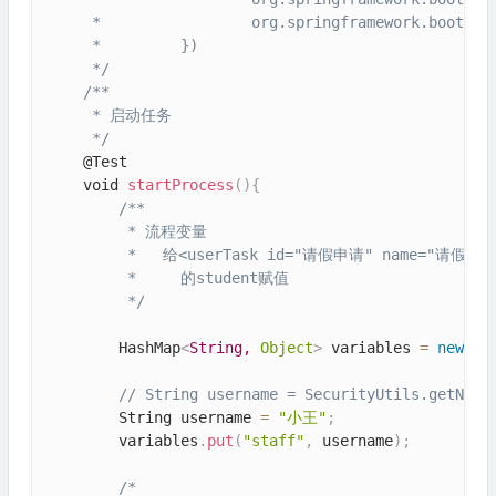
     *                 org.springframework.boot.act
     *         })

     */
/**

     * 启动任务

     */
    @Test

    void 
startProcess
(
)
{
/**

         * 流程变量

         *   给<userTask id="请假申请" name="请假申请" a
         *     的student赋值

         */
        HashMap
<
String,
Object
>
 variables 
=
new
Ha
// String username = SecurityUtils.getNick
        String username 
=
"小王"
;
        variables
.
put
(
"staff"
,
 username
)
;
/*
