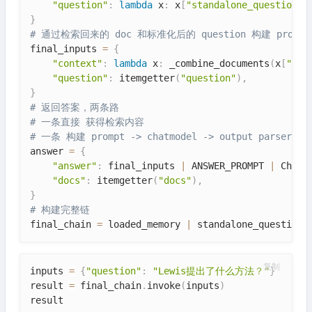
"question"
:
lambda
 x
:
 x
[
"standalone_question"
]
}
# 通过检索回来的 doc 和标准化后的 question 构建 prompt
final_inputs 
=
{
"context"
:
lambda
 x
:
 _combine_documents
(
x
[
"doc
"question"
:
 itemgetter
(
"question"
)
,
}
# 返回答案，两条路
# 一条直接 获得检索内容
# 一条 构建 prompt -> chatmodel -> output parser
answer 
=
{
"answer"
:
 final_inputs 
|
 ANSWER_PROMPT 
|
 ChatO
"docs"
:
 itemgetter
(
"docs"
)
,
}
# 构建完整链
final_chain 
=
 loaded_memory 
|
 standalone_question 
复制
inputs 
=
{
"question"
:
"Lewis提出了什么方法？"
}
result 
=
 final_chain
.
invoke
(
inputs
)
result