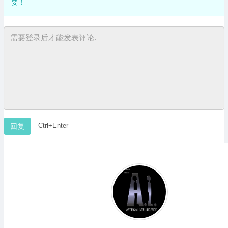
要！
Ctrl+Enter