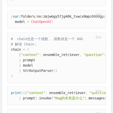
复制
/
var
/
folders
/
nn
/
zmjw6gy57jg40k_tswcx0mpc0000gp
/
T
/
i
  model 
=
ChatOpenAI
(
复制
#  chain也是一个函数， 函数就是一个 DAG
# 解读 Chain； 
chain 
=
(
{
"context"
:
 ensemble_retriever
,
"question"
:
 Ru
|
 prompt

|
 model

|
 StrOutputParser
(
)
)
复制
print
(
(
{
"context"
:
 ensemble_retriever
,
"question"
:
|
 prompt
)
.
invoke
(
"Rag的本质是什么"
)
.
messages
[
0
]
.