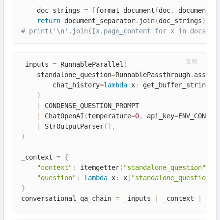
    doc_strings 
=
[
format_document
(
doc
,
 document_p
return
 document_separator
.
join
(
doc_strings
)
# print('\n'.join([x.page_content for x in docs_te
复制
_inputs 
=
 RunnableParallel
(
    standalone_question
=
RunnablePassthrough
.
assign
        chat_history
=
lambda
 x
:
 get_buffer_string
(
x
)
|
 CONDENSE_QUESTION_PROMPT

|
 ChatOpenAI
(
temperature
=
0
,
 api_key
=
ENV_CONFIG
|
 StrOutputParser
(
)
,
)
_context 
=
{
"context"
:
 itemgetter
(
"standalone_question"
)
|
"question"
:
lambda
 x
:
 x
[
"standalone_question"
]
}
conversational_qa_chain 
=
 _inputs 
|
 _context 
|
 ANS