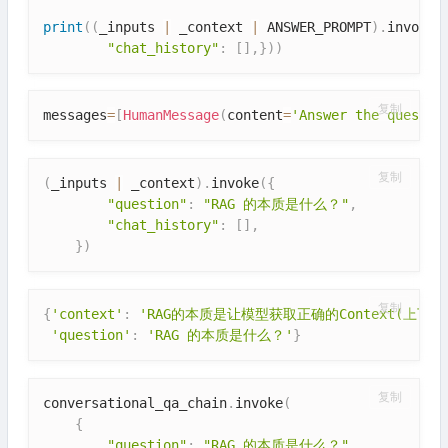
print
(
(
_inputs 
|
 _context 
|
 ANSWER_PROMPT
)
.
invoke
(
"chat_history"
:
[
]
,
}
)
)
复制
messages
=
[
HumanMessage
(
content
=
'Answer the 
复制
(
_inputs 
|
 _context
)
.
invoke
(
{
"question"
:
"RAG 的本质是什么？"
,
"chat_history"
:
[
]
,
}
)
复制
{
'context'
:
'RAG的本质是让模型获取正确的Context(
'question'
:
'RAG 的本质是什么？'
}
复制
conversational_qa_chain
.
invoke
(
{
"question"
:
"RAG 的本质是什么？"
,