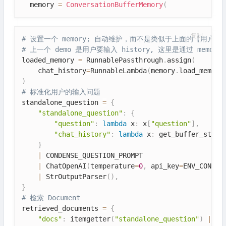
  memory 
=
ConversationBufferMemory
(
复制
# 设置一个 memory; 自动维护，而不是类似于上面的【用户传入 
# 上一个 demo 是用户要输入 history, 这里是通过 memo
loaded_memory 
=
 RunnablePassthrough
.
assign
(
    chat_history
=
RunnableLambda
(
memory
.
load_memory
)
# 标准化用户的输入问题
standalone_question 
=
{
"standalone_question"
:
{
"question"
:
lambda
 x
:
 x
[
"question"
]
,
"chat_history"
:
lambda
 x
:
 get_buffer_strin
}
|
 CONDENSE_QUESTION_PROMPT

|
 ChatOpenAI
(
temperature
=
0
,
 api_key
=
ENV_CONFIG
|
 StrOutputParser
(
)
,
}
# 检索 Document 
retrieved_documents 
=
{
"docs"
:
 itemgetter
(
"standalone_question"
)
|
 re