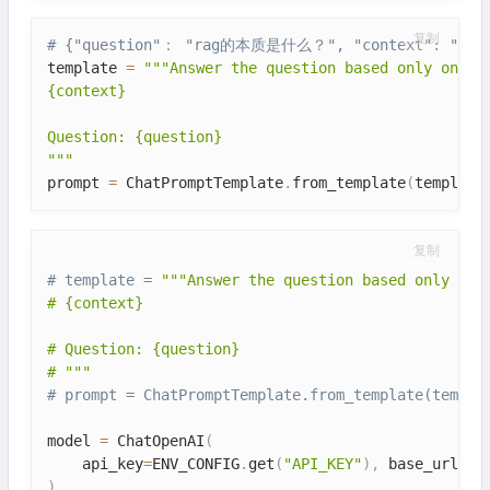
复制
# {"question"： "rag的本质是什么？", "context": "doc1
template 
=
"""Answer the question based only on the
{context}

Question: {question}

"""
prompt 
=
 ChatPromptTemplate
.
from_template
(
template
复制
# template = 
"""Answer the question based only on t
# {context}

# Question: {question}

# """
# prompt = ChatPromptTemplate.from_template(templa
model 
=
 ChatOpenAI
(
    api_key
=
ENV_CONFIG
.
get
(
"API_KEY"
)
,
 base_url
=
EN
)