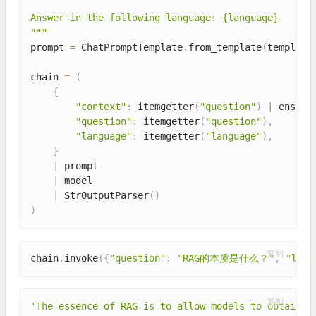
Answer in the following language: {language}

"""
prompt 
=
 ChatPromptTemplate
.
from_template
(
template
chain 
=
(
{
"context"
:
 itemgetter
(
"question"
)
|
 ensemb
"question"
:
 itemgetter
(
"question"
)
,
"language"
:
 itemgetter
(
"language"
)
,
}
|
 prompt

|
 model

|
 StrOutputParser
(
)
)
复制
chain
.
invoke
(
{
"question"
:
"RAG的本质是什么？"
,
"lang
复制
'The essence of RAG is to allow models to obtain t