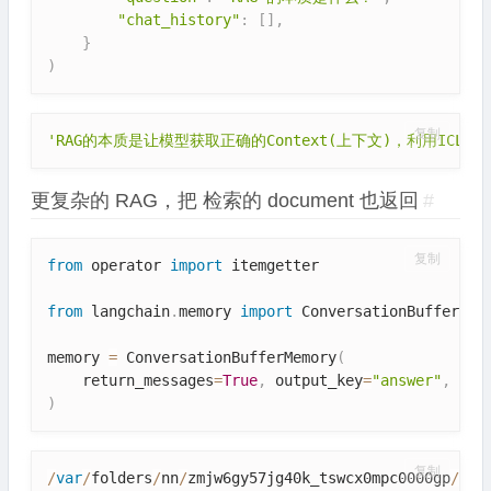
"chat_history"
:
[
]
,
}
)
复制
'RAG的本质是让模型获取正确的Context(上下文)，利用ICL (In
更复杂的 RAG，把 检索的 document 也返回
#
复制
from
 operator 
import
 itemgetter

from
 langchain
.
memory 
import
 ConversationBufferMemo
memory 
=
 ConversationBufferMemory
(
    return_messages
=
True
,
 output_key
=
"answer"
,
 inp
)
复制
/
var
/
folders
/
nn
/
zmjw6gy57jg40k_tswcx0mpc0000gp
/
T
/
i