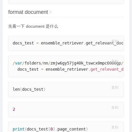
format document
#
先看一下 document 是什么
复制
docs_test 
=
 ensemble_retriever
.
get_relevant_docume
复制
/
var
/
folders
/
nn
/
zmjw6gy57jg40k_tswcx0mpc0000gp
/
T
/
i
  docs_test 
=
 ensemble_retriever
.
get_relevant_docu
复制
len
(
docs_test
)
复制
2
复制
print
(
docs_test
[
0
]
.
page_content
)