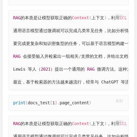
复制
RAG
的本质是让模型获取正确的
Context
(
上下文
)
，利用
ICL
(
In
通用语言模型通过微调就可以完成几类常见任务，比如分析情绪和
要完成更复杂和知识密集型的任务，可以基于语言模型构建一个系
RAG
 会接受输入并检索出一组相关
/
支撑的文档，并给出文档的来
Lewis 等人（
2021
）提出一个通用的 
RAG
 微调方法。这种方法
最近，基于检索器的方法越来越流行，经常与 ChatGPT 等流行 
复制
print
(
docs_test
[
1
]
.
page_content
)
复制
RAG
的本质是让模型获取正确的
Context
(
上下文
)
，利用
ICL
(
In
通用语言模型通过微调就可以完成几类常见任务，比如分析情绪和