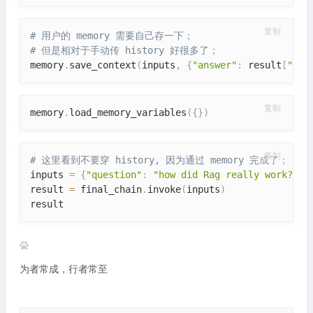
复制
# 用户的 memory 需要自己存一下；
# 但是相对于手动传 history 好很多了；
memory
.
save_context
(
inputs
,
{
"answer"
:
 result
[
"ans
复制
memory
.
load_memory_variables
(
{
}
)
复制
# 这里看到不要穿 history, 因为通过 memory 完成了；
inputs 
=
{
"question"
:
"how did Rag really work?"
}
result 
=
 final_chain
.
invoke
(
inputs
)
result
为者常成，行者常至