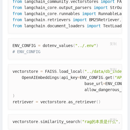
from
 langchain_community
.
vectorstores 
import
from
 langchain_core
.
output_parsers 
import
from
 langchain_core
.
runnables 
import
 RunnableLambd
from
 langchain
.
retrievers 
import
 BM25Retriever
,
from
 langchain
.
document_loaders 
import
 TextLoader
复制
ENV_CONFIG 
=
 dotenv_values
(
"../.env"
)
# ENV_CONFIG
复制
vectorstore 
=
 FAISS
.
load_local
(
"../data/db_index"
,
    OpenAIEmbeddings
(
api_key
=
ENV_CONFIG
.
get
(
"API_K
                               base_url
=
ENV_CONFIG
                               allow_dangerous_des
)
retriever 
=
 vectorstore
.
as_retriever
(
)
复制
vectorstore
.
similarity_search
(
"rag的本质是什么"
,
 k
=
2