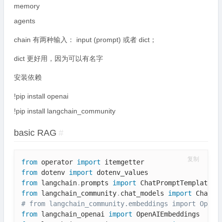
memory
agents
chain 有两种输入： input (prompt) 或者 dict；
dict 更好用，因为可以有名字
安装依赖
!pip install openai
!pip install langchain_community
basic RAG
#
复制
from
 operator 
import
from
 dotenv 
import
from
 langchain
.
prompts 
import
from
 langchain_community
.
chat_models 
import
# from langchain_community.embeddings import OpenA
from
 langchain_openai 
import