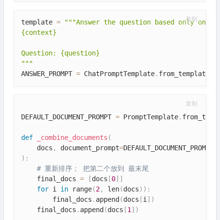
复制
template 
=
"""Answer the question based only on the
{context}

Question: {question}

"""
ANSWER_PROMPT 
=
 ChatPromptTemplate
.
from_template
(
t
复制
DEFAULT_DOCUMENT_PROMPT 
=
 PromptTemplate
.
from_temp
def
_combine_documents
(
    docs
,
 document_prompt
=
DEFAULT_DOCUMENT_PROMPT
,
)
:
# 重新排序； 把第二个放到 最末尾
    final_docs 
=
[
docs
[
0
]
]
for
 i 
in
 range
(
2
,
 len
(
docs
)
)
:
        final_docs
.
append
(
docs
[
i
]
)
    final_docs
.
append
(
docs
[
1
]
)