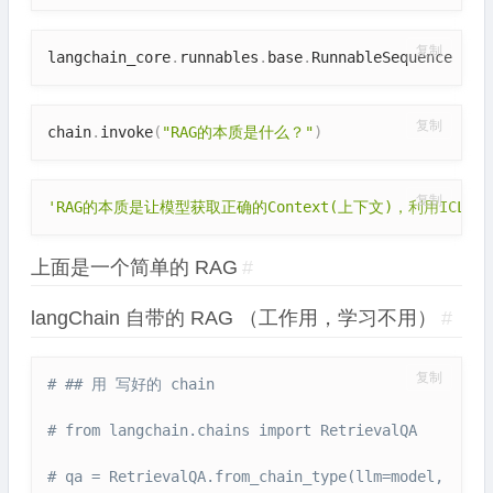
复制
langchain_core
.
runnables
.
base
.
RunnableSequence
复制
chain
.
invoke
(
"RAG的本质是什么？"
)
复制
'RAG的本质是让模型获取正确的Context(上下文)，利用ICL (In
上面是一个简单的 RAG
#
langChain 自带的 RAG （工作用，学习不用）
#
复制
# ## 用 写好的 chain
# from langchain.chains import RetrievalQA
# qa = RetrievalQA.from_chain_type(llm=model, 