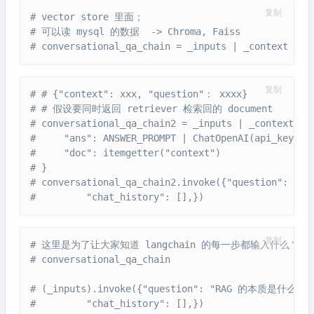
复制
# vector store 里面；
# 可以读 mysql 的数据  -> Chroma, Faiss
# conversational_qa_chain = _inputs | _context | A
复制
# # {"context": xxx, "question"： xxxx}
# # 假设要同时返回 retriever 检索回的 document
# conversational_qa_chain2 = _inputs | _context | 
#     "ans": ANSWER_PROMPT | ChatOpenAI(api_key=EN
#     "doc": itemgetter("context")
# }
# conversational_qa_chain2.invoke({"question":
#         "chat_history": [],})
复制
# 这里是为了让大家知道 langchain 的每一步都输入什么
# conversational_qa_chain
# (_inputs).invoke({"question": "RAG 的本质是什么？"
#         "chat_history": [],})