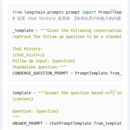
复制
from
 langchain
.
prompts
.
prompt 
import
# 这里 chat history 是用来 【标准化用户的输入的问题】
_template 
=
"""Given the following conversation and
rephrase the follow up question to be a standalone 
Chat History:  

{chat_history}

Follow Up Input: {question}

Standalone question:"""
CONDENSE_QUESTION_PROMPT 
=
 PromptTemplate
.
from_tem
复制
template 
=
"""Answer the question based only on the
{context}

Question: {question}

"""
ANSWER_PROMPT 
=
 ChatPromptTemplate
.
from_template
(
t