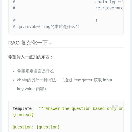
#                                  chain_type="stu
#                                  retriever=retri
#                                  )
# qa.invoke('rag的本质是什么')
RAG 复杂化一下
#
希望传入一点别的东西；
希望规定语言是什么
chain的另外一种写法，（通过 itemgetter 获取 input
key value 内容）
复制
template 
=
"""Answer the question based only on the
{context}

Question: {question}
