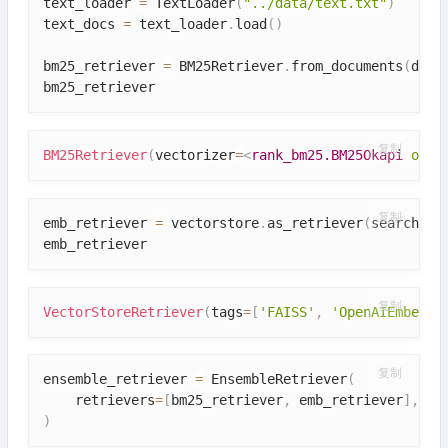
text_loader 
=
 TextLoader
(
"../data/text.txt"
)
text_docs 
=
 text_loader
.
load
(
)
bm25_retriever 
=
 BM25Retriever
.
from_documents
(
docu
bm25_retriever
复制
BM25Retriever
(
vectorizer
=
<
rank_bm25.BM25Okapi
obje
复制
emb_retriever 
=
 vectorstore
.
as_retriever
(
search_kw
emb_retriever
复制
VectorStoreRetriever
(
tags
=
[
'FAISS'
,
'OpenAIEmbeddi
复制
ensemble_retriever 
=
 EnsembleRetriever
(
    retrievers
=
[
bm25_retriever
,
 emb_retriever
]
,
 we
)