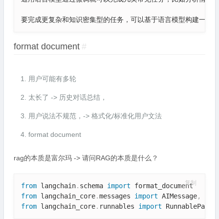
要完成更复杂和知识密集型的任务，可以基于语言模型构建一个系
format document
#
用户可能有多轮
太长了 -> 历史对话总结，
用户说法不规范，-> 格式化/标准化用户文法
format document
rag的本质是富尔玛 -> 请问RAG的本质是什么？
复制
from
 langchain
.
schema 
import
from
 langchain_core
.
messages 
import
 AIMessage
,
 Hum
from
 langchain_core
.
runnables 
import
 RunnableParal