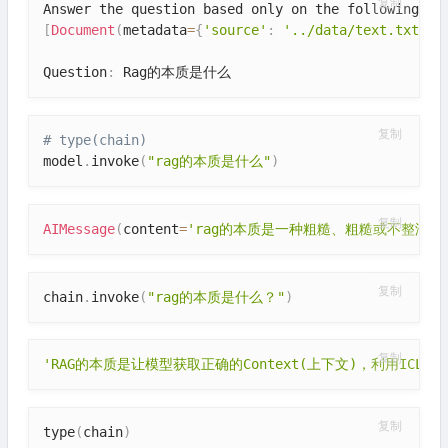
复制
Answer the question based only on the following co
[
Document
(
metadata
=
{
'source'
:
'../data/text.txt'
}
,
Question
:
 Rag的本质是什么
复制
# type(chain)
model
.
invoke
(
"rag的本质是什么"
)
复制
AIMessage
(
content
=
'rag的本质是一种粗糙、粗糙或不整洁
复制
chain
.
invoke
(
"rag的本质是什么？"
)
复制
'RAG的本质是让模型获取正确的Context(上下文)，利用ICL (In
复制
type
(
chain
)