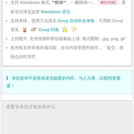
支持 Markdown 格式,
**粗体**
、~~删除线~~、
, 更
`单行代码`
多语法请见这里
Markdown 语法
支持表情，使用方法请见
Emoji 自动补全来咯
，可用的 Emoji
请见
Emoji 列表
上传图片, 支持拖拽和剪切板黏贴上传, 格式限制 - jpg, png, gif
发布框支持本地存储功能，会在内容变更时保存，「提交」按
钮点击时清空
请勿发布不友善或者负能量的内容。与人为善，比聪明更重
要！