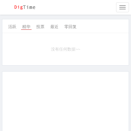
Togg
navi
活跃
精华
投票
最近
零回复
没有任何数据~~