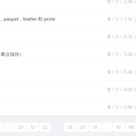
0
0
5.9k
/
/
|
uet，feather 和 pickle
0
0
7.1k
/
/
|
0
0
5.7k
/
/
|
、断点续传）
0
0
5.3k
/
/
|
0
0
5.4k
/
/
|
0
0
6.2k
/
/
|
0
0
5.9k
/
/
|
...
10
11
12
13
14
15
16
...
55
56