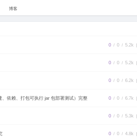
博客
0
0
5.2k
/
/
|
0
0
5.2k
/
/
|
0
0
6.2k
/
/
|
目（创建、依赖、打包可执行 jar 包部署测试）完整流程
0
0
6.7k
/
/
|
0
0
5.3k
/
/
|
研究
0
0
4.8k
/
/
|