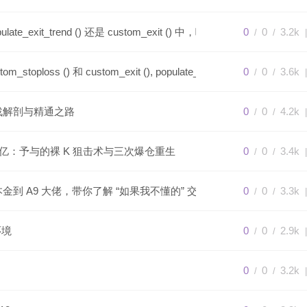
ate_exit_trend () 还是 custom_exit () 中，哪种方法更好一些？
0
0
3.2k
/
/
|
tom_stoploss () 和 custom_exit (), populate_exit_trend 执行先后
0
0
3.6k
/
/
|
的实战解剖与精通之路
0
0
4.2k
/
/
|
→1 亿：予与的裸 K 狙击术与三次爆仓重生
0
0
3.4k
/
/
|
金到 A9 大佬，带你了解 “如果我不懂的” 交易之路-20250804
0
0
3.3k
/
/
|
环境
0
0
2.9k
/
/
|
0
0
3.2k
/
/
|