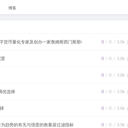
博客
的数字货币量化专家及创办一家詹姆斯西门斯那样的量化交易公司
0
0
3.0k
/
/
|
配置
0
0
3.8k
/
/
|
0
0
3.8k
/
/
|
周期调优选择
0
0
3.9k
/
/
|
选择
0
0
3.6k
/
/
|
 指标会作为趋势的有无与强度的衡量器过滤指标
0
0
3.9k
/
/
|