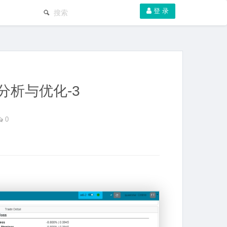
登 录
交分析与优化-3
0