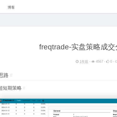
博客
freqtrade-实盘策略成
1年前
⋅
4567 ⋅
0 ⋅
思路
#
超短期策略
#