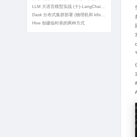
LLM 大语言模型实战 (十)-LangChain RAG 语义检索及 BM25Retriever 精确筛选
Dask 分布式集群部署 (物理机和 k8s) 及实战
Hive 创建临时表的两种方式
c
i