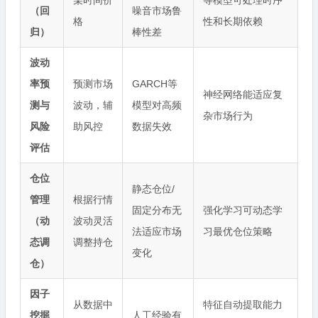
（回
噪音市场鲁
格
性和长期依赖
归）
棒性差
波动
率预
预测市场
GARCH等
神经网络能适应复
测与
波动，辅
模型对高频
杂市场行为
风险
助风控
数据失效
评估
仓位
静态仓位/
管理
根据行情
固定分布无
强化学习可动态学
（动
波动灵活
法适应市场
习最优仓位策略
态调
调整持仓
变化
仓）
因子
从数据中
特征自动提取能力
挖掘
人工经验有