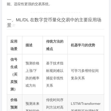
能、适应性更强的交易系统。
一、ML/DL 在数字货币量化交易中的主要应用场
景
#
应用
传统方法的
描述
机器学习的优势
场景
难点
信号
预测价格
基于技术指
生成
上涨/下
标规则难以
可学习多维特征间
（买
跌的概率
捕捉非线性
复杂关系
卖预
或方向
关系
测）
价格
传统时间序
预测未来
LSTM/Transformer
预测
列方法对高
某时间价
等模型可处理时序