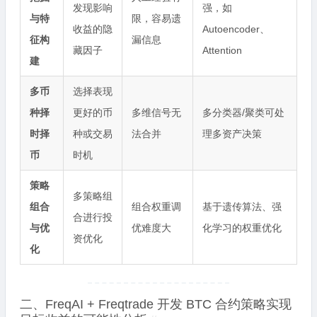
发现影响
强，如
与特
限，容易遗
收益的隐
Autoencoder、
征构
漏信息
藏因子
Attention
建
多币
选择表现
种择
更好的币
多维信号无
多分类器/聚类可处
时择
种或交易
法合并
理多资产决策
币
时机
策略
多策略组
组合
组合权重调
基于遗传算法、强
合进行投
与优
优难度大
化学习的权重优化
资优化
化
二、FreqAI + Freqtrade 开发 BTC 合约策略实现