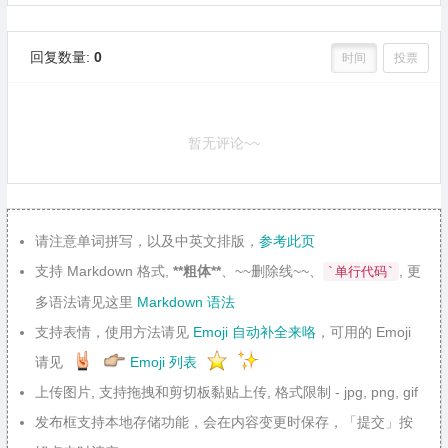
回复数量:
0
时间
投票
暂无评论~~
请注意单词拼写，以及中英文排版，
参考此页
支持 Markdown 格式,
**粗体**
、~~删除线~~、
, 更
`单行代码`
多语法请见这里
Markdown 语法
支持表情，使用方法请见
Emoji 自动补全来咯
，可用的 Emoji
请见
Emoji 列表
上传图片, 支持拖拽和剪切板黏贴上传, 格式限制 - jpg, png, gif
发布框支持本地存储功能，会在内容变更时保存，「提交」按