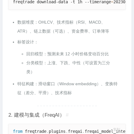
freqtrade download-data -t 1h --timerange
=
20230101
数据维度：OHLCV、技术指标（RSI、MACD、
ATR）、链上数据（可选）、资金费率、订单簿等
标签设计：
回归模型：预测未来 12 小时价格变动百分比
分类模型：上涨、下跌、中性（可设置为三分
类）
特征构建：滑动窗口（Window embedding）、变换特
征（差分、平滑）、技术指标
2. 建模与集成（FreqAI）
#
复制
from
 freqtrade
.
plugins
.
freqai
.
freqai_model_interfa