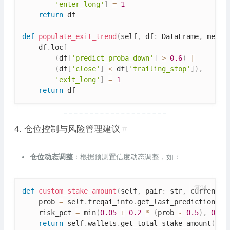
'enter_long'
]
=
1
return
 df

def
populate_exit_trend
(
self
,
 df
:
 DataFrame
,
 metad
    df
.
loc
[
(
df
[
'predict_proba_down'
]
>
0.6
)
|
(
df
[
'close'
]
<
 df
[
'trailing_stop'
]
)
,
'exit_long'
]
=
1
return
 df
4. 仓位控制与风险管理建议
#
仓位动态调整
：根据预测置信度动态调整，如：
复制
def
custom_stake_amount
(
self
,
 pair
:
 str
,
 current_p
    prob 
=
 self
.
freqai_info
.
get_last_prediction
(
pa
    risk_pct 
=
 min
(
0.05
+
0.2
*
(
prob 
-
0.5
)
,
0.25
return
 self
.
wallets
.
get_total_stake_amount
(
)
*