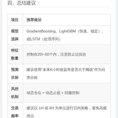
四、总结建议
#
项目
推荐做法
模型
GradientBoosting、LightGBM（快速、稳定）、
选择
或LSTM（处理序列）
特征
控制在20\~50个内，注意防止过拟合
数量
预测
建议使用“未来K小时收益率是否大于阈值”作为分
目标
类目标
风控
动态仓位 + 动态止损 + 回撤控制
机制
交易
建议以 1H 或 4H 为单位进行日内策略，避免高频
频率
滑点