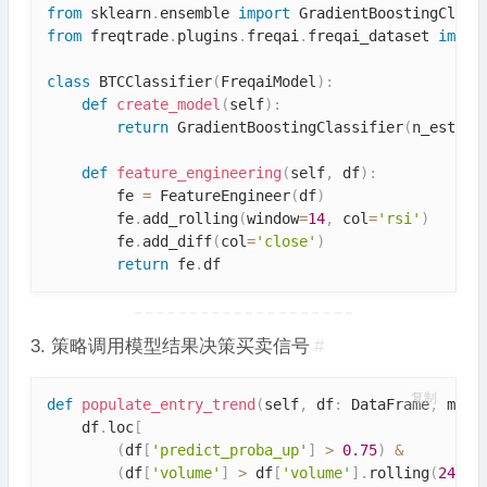
from
 sklearn
.
ensemble 
import
from
 freqtrade
.
plugins
.
freqai
.
freqai_dataset 
impor
class
BTCClassifier
(
FreqaiModel
)
:
def
create_model
(
self
)
:
return
 GradientBoostingClassifier
(
n_estima
def
feature_engineering
(
self
,
 df
)
:
        fe 
=
 FeatureEngineer
(
df
)
        fe
.
add_rolling
(
window
=
14
,
 col
=
'rsi'
)
        fe
.
add_diff
(
col
=
'close'
)
return
 fe
.
df
3. 策略调用模型结果决策买卖信号
#
复制
def
populate_entry_trend
(
self
,
 df
:
 DataFrame
,
 meta
    df
.
loc
[
(
df
[
'predict_proba_up'
]
>
0.75
)
&
(
df
[
'volume'
]
>
 df
[
'volume'
]
.
rolling
(
24
)
.
m