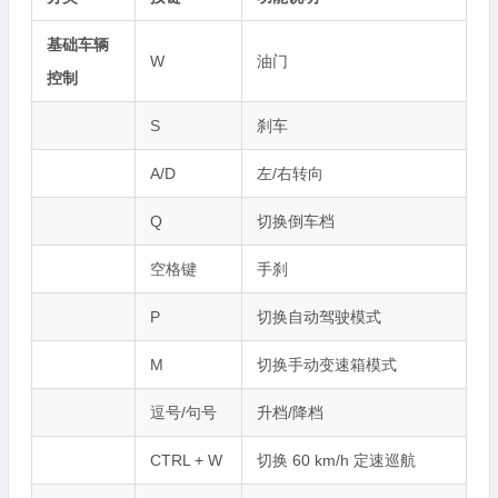
基础车辆
W
油门
控制
S
刹车
A/D
左/右转向
Q
切换倒车档
空格键
手刹
P
切换自动驾驶模式
M
切换手动变速箱模式
逗号/句号
升档/降档
CTRL + W
切换 60 km/h 定速巡航