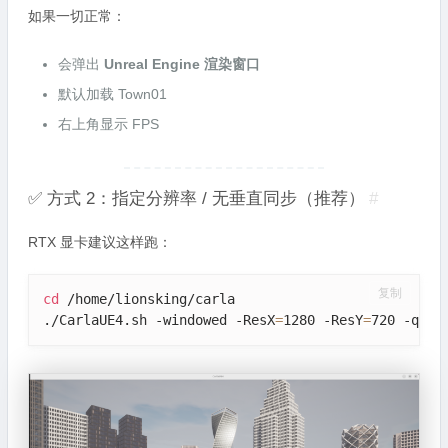
如果一切正常：
会弹出
Unreal Engine 渲染窗口
默认加载 Town01
右上角显示 FPS
✅ 方式 2：指定分辨率 / 无垂直同步（推荐）
#
RTX 显卡建议这样跑：
复制
cd
 /home/lionsking/carla

./CarlaUE4.sh -windowed -ResX
=
1280 -ResY
=
720 -qual