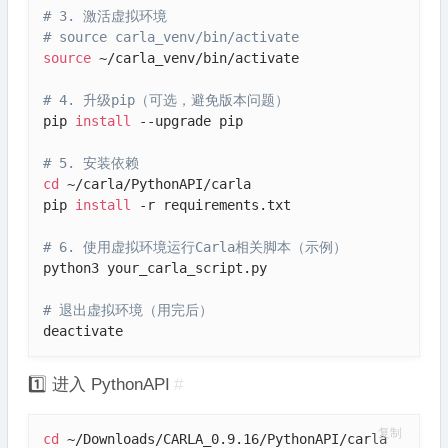
# 3. 激活虚拟环境
# source carla_venv/bin/activate
source
 ~/carla_venv/bin/activate

# 4. 升级pip（可选，避免版本问题）
pip 
install
 --upgrade pip

# 5. 安装依赖
cd
 ~/carla/PythonAPI/carla

pip 
install
 -r requirements.txt

# 6. 使用虚拟环境运行Carla相关脚本（示例）
python3 your_carla_script.py

# 退出虚拟环境（用完后）
deactivate
1️⃣ 进入 PythonAPI
#
复制
cd
 ~/Downloads/CARLA_0.9.16/PythonAPI/carla