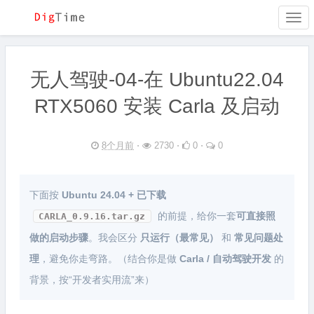
Togg
navi
无人驾驶-04-在 Ubuntu22.04
RTX5060 安装 Carla 及启动
8个月前
⋅
2730 ⋅
0 ⋅
0
下面按
Ubuntu 24.04 + 已下载
的前提，给你一套
可直接照
CARLA_0.9.16.tar.gz
做的启动步骤
。我会区分
只运行（最常见）
和
常见问题处
理
，避免你走弯路。（结合你是做
Carla / 自动驾驶开发
的
背景，按“开发者实用流”来）