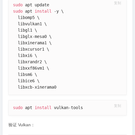
复制
sudo
sudo
 apt 
install
 -y \

  libomp5 \

  libvulkan1 \

  libgl1 \

  libglx-mesa0 \

  libxinerama1 \

  libxcursor1 \

  libxi6 \

  libxrandr2 \

  libxxf86vm1 \

  libsm6 \

  libice6 \

  libxcb-xinerama0
复制
sudo
 apt 
install
 vulkan-tools
验证 Vulkan：