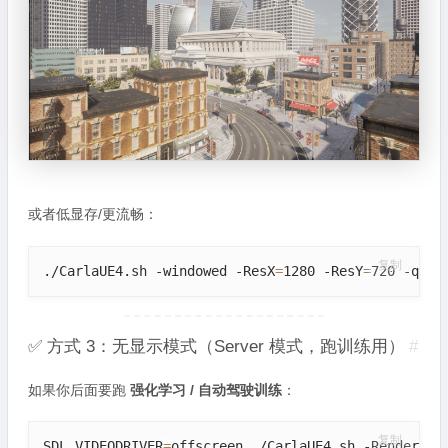
或者低显存/更流畅：
复制
./CarlaUE4.sh -windowed -ResX
=
1280 -ResY
=
720 -qual
✅ 方式 3：无显示模式（Server 模式，跑训练用）
#
如果你后面要跑
强化学习 / 自动驾驶训练
：
复制
SDL_VIDEODRIVER
=
offscreen ./CarlaUE4.sh -RenderOff