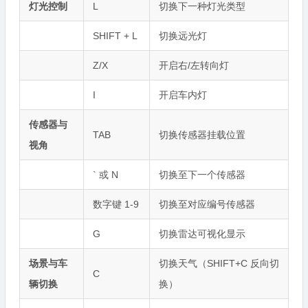
灯光控制
L
切换下一种灯光类型
SHIFT + L
切换远光灯
Z/X
开启右/左转向灯
I
开启车内灯
传感器与
TAB
切换传感器挂载位置
视角
` 或 N
切换至下一个传感器
数字键 1-9
切换至对应编号传感器
G
切换雷达可视化显示
场景与车
切换天气（SHIFT+C 反向切
C
辆切换
换）