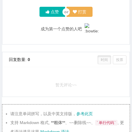
点赞
打赏
成为第一个点赞的人吧
回复数量:
0
时间
投票
暂无评论~~
请注意单词拼写，以及中英文排版，
参考此页
支持 Markdown 格式,
**粗体**
、~~删除线~~、
, 更
`单行代码`
多语法请见这里
Markdown 语法