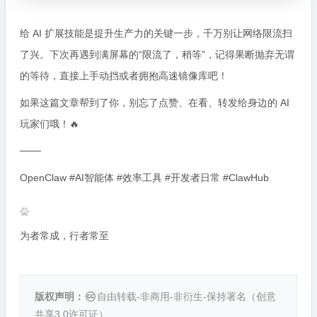
给 AI 扩展技能是提升生产力的关键一步，千万别让网络限流扫
了兴。下次再遇到满屏幕的“限流了，稍等”，记得果断抛弃无谓
的等待，直接上手动挡或者拥抱高速镜像库吧！
如果这篇文章帮到了你，别忘了点赞、在看、转发给身边的 AI
玩家们哦！🔥
───
OpenClaw #AI智能体 #效率工具 #开发者日常 #ClawHub
为者常成，行者常至
版权声明：
自由转载-非商用-非衍生-保持署名（
创意
共享3.0许可证
）