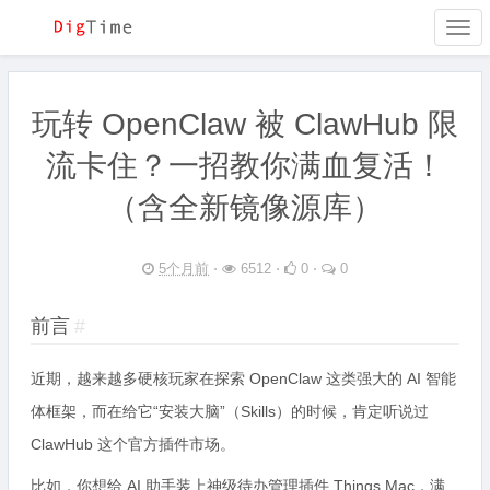
Togg
navi
玩转 OpenClaw 被 ClawHub 限
流卡住？一招教你满血复活！
（含全新镜像源库）
5个月前
⋅
6512 ⋅
0 ⋅
0
前言
#
近期，越来越多硬核玩家在探索 OpenClaw 这类强大的 AI 智能
体框架，而在给它“安装大脑”（Skills）的时候，肯定听说过
ClawHub 这个官方插件市场。
比如，你想给 AI 助手装上神级待办管理插件 Things Mac，满