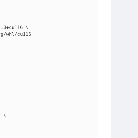
.0+cu116 \

g/whl/cu116

 \
