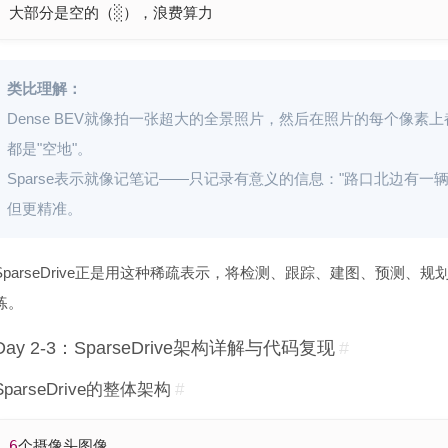
大部分是空的（░），浪费算力
类比理解：
Dense BEV就像拍一张超大的全景照片，然后在照片的每个像素
都是"空地"。
Sparse表示就像记笔记——只记录有意义的信息："路口北边有一辆
但更精准。
SparseDrive正是用这种稀疏表示，将检测、跟踪、建图、预测
练。
Day 2-3：SparseDrive架构详解与代码复现
#
SparseDrive的整体架构
#
6
个摄像头图像
