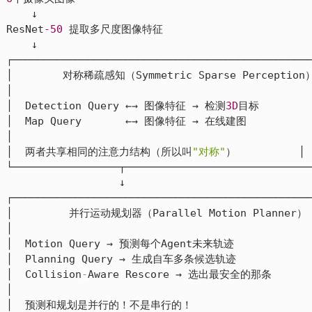
    ↓

ResNet
-50
 提取多尺度图像特征

    ↓

┌────────────────────────────────────────────────
│        对称稀疏感知（Symmetric Sparse Perception）
│                                                
│  Detection Query ←→ 图像特征 → 检测
3D
目标         
│  Map Query       ←→ 图像特征 → 在线建图           
│                                                
│  两者共享相同的注意力结构（所以叫
"对称"
）          │

└─────────────────┬──────────────────────────────
                  ↓

┌────────────────────────────────────────────────
│         并行运动规划器（Parallel Motion Planner）  
│                                                
│  Motion Query → 预测每个Agent未来轨迹             
│  Planning Query → 生成自车多条候选轨迹             
│  Collision
-
Aware Rescore → 选出最安全的那条       
│                                                
│  预测和规划是并行的！不是串行的！                   │