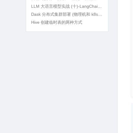
LLM 大语言模型实战 (十)-LangChain RAG 语义检索及 BM25Retriever 精确筛选
Dask 分布式集群部署 (物理机和 k8s) 及实战
Hive 创建临时表的两种方式