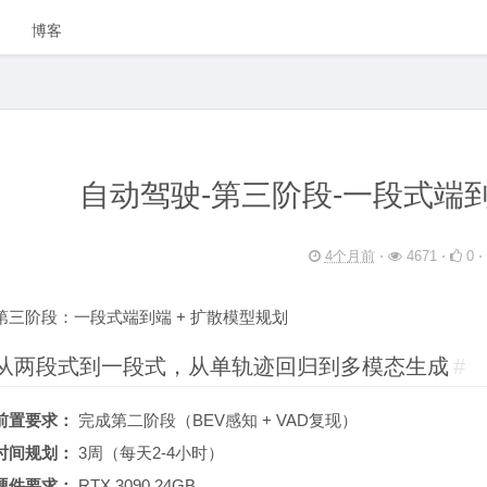
博客
自动驾驶-第三阶段-一段式端到
4个月前
⋅
4671 ⋅
0 ⋅
第三阶段：一段式端到端 + 扩散模型规划
从两段式到一段式，从单轨迹回归到多模态生成
#
前置要求：
完成第二阶段（BEV感知 + VAD复现）
时间规划：
3周（每天2-4小时）
硬件要求：
RTX 3090 24GB