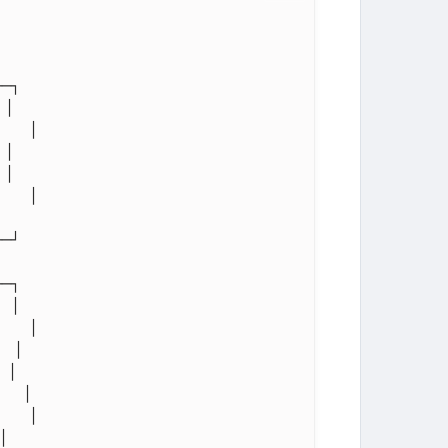
─┐

│

   │

│

│

   │

─┘

─┐

│

   │

 │

│

  │

   │


