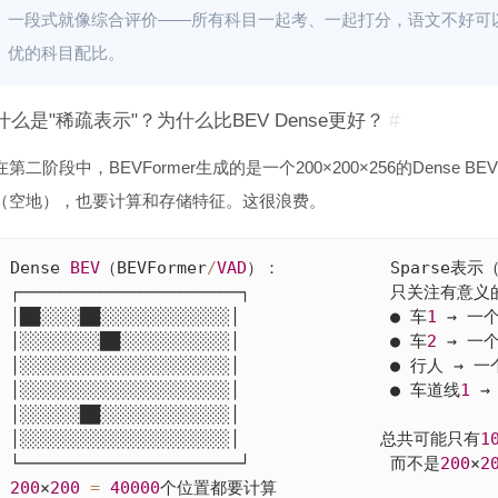
一段式就像综合评价——所有科目一起考、一起打分，语文不好可
优的科目配比。
什么是"稀疏表示"？为什么比BEV Dense更好？
#
在第二阶段中，BEVFormer生成的是一个200×200×256的Dens
（空地），也要计算和存储特征。这很浪费。
Dense 
BEV
（BEVFormer
/
VAD
）：           Sparse表示（
┌──────────────────────┐              只关注有意
│██░░░░██░░░░░░░░░░░░░│               ● 车
1
 → 一个
│░░░░░░░░██░░░░░░░░░░░│               ● 车
2
 → 一个
│░░░░░░░░░░░░░░░░░░░░░│               ● 行人 → 一
│░░░░░░░░░░░░░░░░░░░░░│               ● 车道线
1
 →
│░░░░░░██░░░░░░░░░░░░░│               

│░░░░░░░░░░░░░░░░░░░░░│              总共可能只有
1
└──────────────────────┘              而不是
200
×
2
200
×
200
=
40000
个位置都要计算
