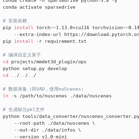
conda create -n sparsedrive python
=
3.8 -y

conda activate sparsedrive

# 安装依赖
pip 
install
 torch
==
1.13.0+cu116 torchvision
==
0.14
    --extra-index-url https://download.pytorch.or
pip 
install
 -r requirement.txt

# 编译自定义算子
cd
 projects/mmdet3d_plugin/ops

cd
..
/
..
/
..
/

# 数据准备（同VAD，使用nuScenes）
ln
 -s /path/to/nuscenes ./data/nuscenes

# 生成标注pkl文件
python tools/data_converter/nuscenes_converter.py
    --root-path ./data/nuscenes \

    --out-dir ./data/infos \

    --version v1.0-mini