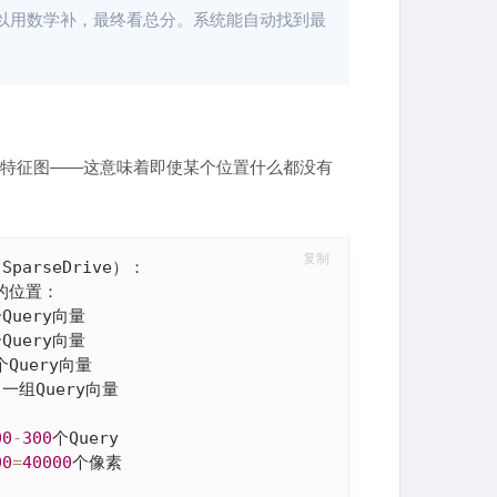
以用数学补，最终看总分。系统能自动找到最
e BEV特征图——这意味着即使某个位置什么都没有
复制
SparseDrive）：

义的位置：

Query向量

Query向量

个Query向量

 一组Query向量

00
-
300
个Query

00
=
40000