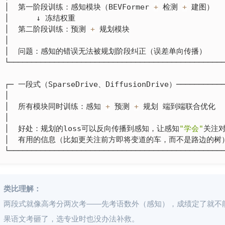
│  第一阶段训练：感知模块（BEVFormer 
+
 检测 
+
 建图）    
│      ↓ 冻结权重                                  
│  第二阶段训练：预测 
+
 规划模块                      
│                                                
│  问题：感知的错误无法被规划阶段纠正（误差单向传播）       
└────────────────────────────────────────────────
┌─ 一段式（SparseDrive、DiffusionDrive）────────────
│                                                
│  所有模块同时训练：感知 
+
 预测 
+
 规划 端到端联合优化    
│                                                
│  好处：规划的loss可以反向传播到感知，让感知
"学会"
关注对规
│  有用的信息（比如更关注前方即将变道的车，而不是路边的树）   
└───────────────────────────────────────────────
类比理解：
两段式就像高考分两次考——先考语数外（感知），成绩定了就不
果语文考砸了，选专业时也没办法补救。