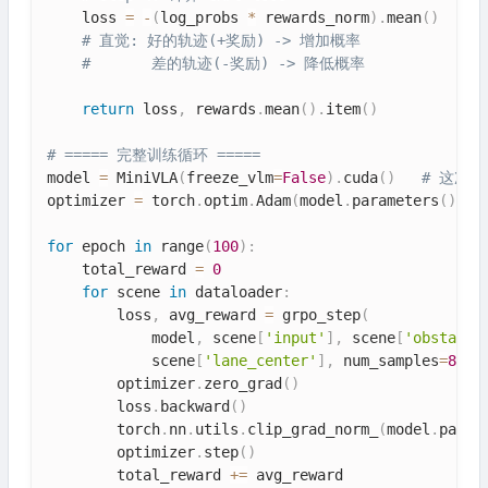
    loss 
=
-
(
log_probs 
*
 rewards_norm
)
.
mean
(
)
# 直觉: 好的轨迹(+奖励) -> 增加概率
#       差的轨迹(-奖励) -> 降低概率
return
 loss
,
 rewards
.
mean
(
)
.
item
(
)
# ===== 完整训练循环 =====
model 
=
 MiniVLA
(
freeze_vlm
=
False
)
.
cuda
(
)
# 这次不
optimizer 
=
 torch
.
optim
.
Adam
(
model
.
parameters
(
)
,
 l
for
 epoch 
in
 range
(
100
)
:
    total_reward 
=
0
for
 scene 
in
 dataloader
:
        loss
,
 avg_reward 
=
 grpo_step
(
            model
,
 scene
[
'input'
]
,
 scene
[
'obstacle
            scene
[
'lane_center'
]
,
 num_samples
=
8
)
        optimizer
.
zero_grad
(
)
        loss
.
backward
(
)
        torch
.
nn
.
utils
.
clip_grad_norm_
(
model
.
param
        optimizer
.
step
(
)
        total_reward 
+=
 avg_reward
