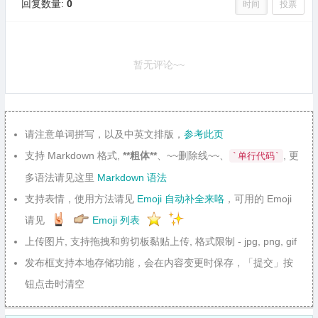
回复数量:
0
时间
投票
暂无评论~~
请注意单词拼写，以及中英文排版，
参考此页
支持 Markdown 格式,
**粗体**
、~~删除线~~、
, 更
`单行代码`
多语法请见这里
Markdown 语法
支持表情，使用方法请见
Emoji 自动补全来咯
，可用的 Emoji
请见
Emoji 列表
上传图片, 支持拖拽和剪切板黏贴上传, 格式限制 - jpg, png, gif
发布框支持本地存储功能，会在内容变更时保存，「提交」按
钮点击时清空