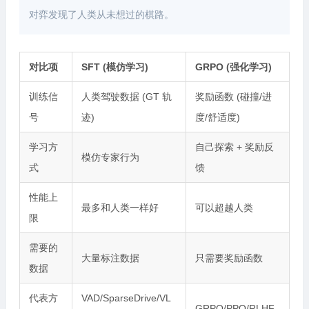
对弈发现了人类从未想过的棋路。
对比项
SFT (模仿学习)
GRPO (强化学习)
训练信
人类驾驶数据 (GT 轨
奖励函数 (碰撞/进
号
迹)
度/舒适度)
学习方
自己探索 + 奖励反
模仿专家行为
式
馈
性能上
最多和人类一样好
可以超越人类
限
需要的
大量标注数据
只需要奖励函数
数据
代表方
VAD/SparseDrive/VL
GRPO/PPO/RLHF