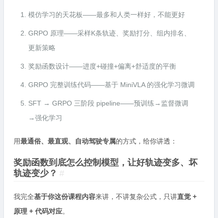
模仿学习的天花板——最多和人类一样好，不能更好
GRPO 原理——采样K条轨迹、奖励打分、组内排名、
更新策略
奖励函数设计——进度+碰撞+偏离+舒适度的平衡
GRPO 完整训练代码——基于 MiniVLA 的强化学习微调
SFT → GRPO 三阶段 pipeline——预训练→监督微调
→强化学习
用
最通俗、最直观、自动驾驶专属
的方式，给你讲透：
奖励函数到底怎么控制模型，让好轨迹变多、坏
轨迹变少？
#
我完全
基于你这份课程内容
来讲，不讲复杂公式，只讲
直觉 +
原理 + 代码对应
。