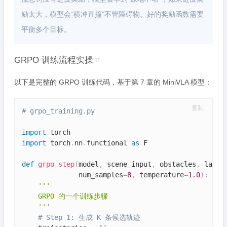
励太大，模型会“横冲直撞”不管障碍物。好的奖励函数需要
平衡多个目标。
GRPO 训练流程实操
#
以下是完整的 GRPO 训练代码，基于第 7 章的 MiniVLA 模型：
复制
# grpo_training.py
import
import
 torch
.
nn
.
functional 
as
 F

def
grpo_step
(
model
,
 scene_input
,
 obstacles
,
 lane_
              num_samples
=
8
,
 temperature
=
1.0
)
:
'''

    GRPO 的一个训练步骤

    '''
# Step 1: 生成 K 条候选轨迹