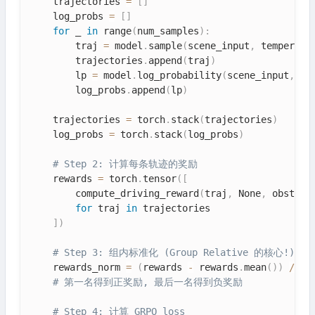
    trajectories 
=
[
]
    log_probs 
=
[
]
for
 _ 
in
 range
(
num_samples
)
:
        traj 
=
 model
.
sample
(
scene_input
,
 temperatu
        trajectories
.
append
(
traj
)
        lp 
=
 model
.
log_probability
(
scene_input
,
 tr
        log_probs
.
append
(
lp
)
    trajectories 
=
 torch
.
stack
(
trajectories
)
# (
    log_probs 
=
 torch
.
stack
(
log_probs
)
# (
# Step 2: 计算每条轨迹的奖励
    rewards 
=
 torch
.
tensor
(
[
        compute_driving_reward
(
traj
,
 None
,
 obstacl
for
 traj 
in
 trajectories

]
)
# Step 3: 组内标准化 (Group Relative 的核心!)
    rewards_norm 
=
(
rewards 
-
 rewards
.
mean
(
)
)
/
(
r
# 第一名得到正奖励, 最后一名得到负奖励
# Step 4: 计算 GRPO loss