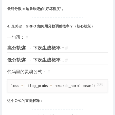
最终分数 = 这条轨迹的“好坏程度”。
4. 最关键：
GRPO 如何用分数调整概率？（核心机制）
一句话：
#
高分轨迹 → 下次生成概率 ↑
#
低分轨迹 → 下次生成概率 ↓
#
代码里的灵魂公式：
#
复制
loss 
=
-
(
log_probs 
*
 rewards_norm
)
.
mean
(
)
这个公式的
直觉解释
：