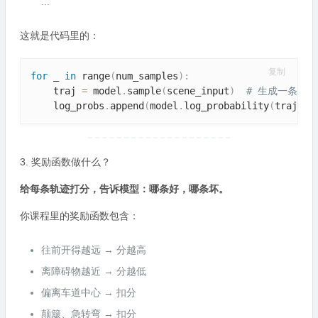
...
这就是代码里的：
复制
for
 _ 
in
 range
(
num_samples
)
:
    traj 
=
 model
.
sample
(
scene_input
)
# 生成一条轨迹
    log_probs
.
append
(
model
.
log_probability
(
traj
)
)
3. 奖励函数做什么？
给每条轨迹打分，告诉模型：哪条好，哪条坏。
你课程里的奖励函数包含：
往前开得越远 → 分越高
离障碍物越近 → 分越低
偏离车道中心 → 扣分
颠簸、急转弯 → 扣分