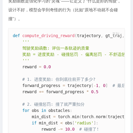
奖励函数是强化学习的“灵魂”——它定义了“什么是好的驾驶”。
设计不好，模型会学到奇怪的行为（比如“原地不动就不会碰
撞”）。
复制
def
compute_driving_reward
(
trajectory
,
 gt_traj
,
 ob
'''

    驾驶奖励函数: 评估一条轨迹的质量

    奖励 = 进度奖励 - 碰撞惩罚 - 偏离惩罚 - 不舒适惩罚

    '''
    reward 
=
0.0
# 1. 进度奖励: 你到底往前开了多少?
    forward_progress 
=
 trajectory
[
-
1
,
0
]
# 最后一
    reward 
+=
 forward_progress 
*
0.5
# 2. 碰撞惩罚: 撞了就严重扣分
for
 obs 
in
 obstacles
:
        min_dist 
=
 torch
.
min
(
torch
.
norm
(
trajectory
if
 min_dist 
<
 obs
[
'radius'
]
:
            reward 
-=
10.0
# 碰撞了!