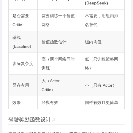
(DeepSeek)
是否需要
需要训练一个价值
不需要，用组内排
Critic
网络
名替代
基线
价值函数估计
组内均值
(baseline)
高（两个网络同时
低（只训练策略网
训练复杂度
训练）
络）
大（Actor +
显存占用
小（只有 Actor）
Critic）
效果
经典有效
同样有效且更简单
驾驶奖励函数设计
#