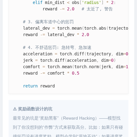
elif
 min_dist 
<
 obs
[
'radius'
]
*
2
:
            reward 
-=
2.0
# 太近了, 警告
# 3. 偏离车道中心的惩罚
    lateral_dev 
=
 torch
.
mean
(
torch
.
abs
(
trajectory
[
    reward 
-=
 lateral_dev 
*
2.0
# 4. 不舒适惩罚: 急转弯、急加速
    acceleration 
=
 torch
.
diff
(
trajectory
,
 dim
=
0
)
    jerk 
=
 torch
.
diff
(
acceleration
,
 dim
=
0
)
    comfort 
=
 torch
.
mean
(
torch
.
norm
(
jerk
,
 dim
=
1
)
)
    reward 
-=
 comfort 
*
0.5
return
 reward
⚠️ 奖励函数设计的坑
最常见的坑是“奖励黑客”（Reward Hacking）——模型找
到了你没想到的“作弊”方式来获取高分。比如：如果只有碰
撞惩罚没有进度奖励，模型会学到“原地不动”；如果进度奖