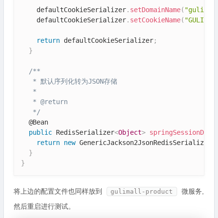
    defaultCookieSerializer
.
setDomainName
(
"gulimal
    defaultCookieSerializer
.
setCookieName
(
"GULISES
return
 defaultCookieSerializer
;
}
/**

   * 默认序列化转为JSON存储

   *

   * @return

   */
  @Bean

public
 RedisSerializer
<
Object
>
springSessionDefa
return
new
GenericJackson2JsonRedisSerializer
(
}
}
将上边的配置文件也同样放到
微服务,
gulimall-product
然后重启进行测试。