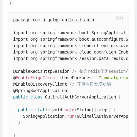
a
复制
package com
.
atguigu
.
gulimall
.
auth
;
import org
.
springframework
.
boot
.
SpringApplication
;
import org
.
springframework
.
boot
.
autoconfigure
.
Spri
import org
.
springframework
.
cloud
.
client
.
discovery
.
import org
.
springframework
.
cloud
.
openfeign
.
EnableF
import org
.
springframework
.
session
.
data
.
redis
.
conf
@EnableRedisHttpSession 
// 整合redis作为session存储
@
EnableFeignClients
(
basePackages 
=
"com.atguigu.gu
@EnableDiscoveryClient 
// 开启注册发现功能
public
class
GulimallAuthServerApplication
{
public
static
 void 
main
(
String
[
]
 args
)
{
    SpringApplication
.
run
(
GulimallAuthServerApplic
}
}