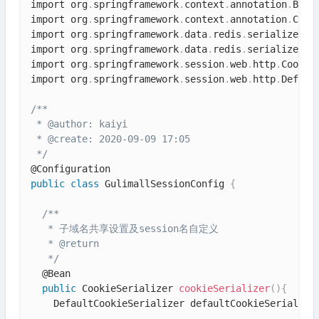
import org
.
springframework
.
context
.
annotation
.
Bean
import org
.
springframework
.
context
.
annotation
.
Conf
import org
.
springframework
.
data
.
redis
.
serializer
.
G
import org
.
springframework
.
data
.
redis
.
serializer
.
R
import org
.
springframework
.
session
.
web
.
http
.
Cookie
import org
.
springframework
.
session
.
web
.
http
.
Defaul
/**

 * @author: kaiyi

 * @create: 2020-09-09 17:05

 */
public
class
GulimallSessionConfig
{
/**

   * 子域名共享设置及session名自定义

   * @return

   */
  @Bean

public
 CookieSerializer 
cookieSerializer
(
)
{
    DefaultCookieSerializer defaultCookieSerialize