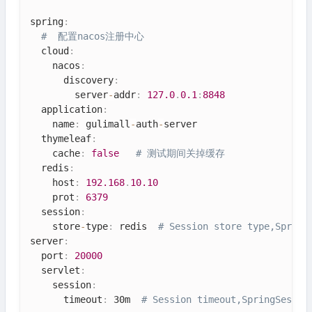
spring
:
#  配置nacos注册中心
  cloud
:
    nacos
:
      discovery
:
        server
-
addr
:
127.0
.
0.1
:
8848
  application
:
    name
:
 gulimall
-
auth
-
server

  thymeleaf
:
    cache
:
false
# 测试期间关掉缓存
  redis
:
    host
:
192.168
.
10.10
    prot
:
6379
  session
:
    store
-
type
:
 redis  
# Session store type,Sprin
server
:
  port
:
20000
  servlet
:
    session
:
      timeout
:
 30m  
# Session timeout,SpringSessi