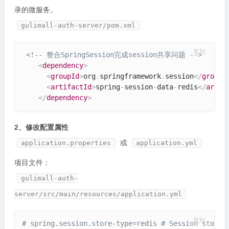
录的微服务。
gulimall-auth-server/pom.xml
复制
<!-- 整合SpringSession完成session共享问题 -->
<
dependency
>
<
groupId
>
org
.
springframework
.
session
</
groupI
<
artifactId
>
spring
-
session
-
data
-
redis
</
artif
</
dependency
>
2、修改配置属性
或
application.properties
application.yml
项目文件：
gulimall-auth-
server/src/main/resources/application.yml
复制
# spring.session.store-type=redis # Session store 