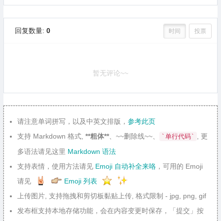
回复数量:
0
时间
投票
暂无评论~~
请注意单词拼写，以及中英文排版，
参考此页
支持 Markdown 格式,
**粗体**
、~~删除线~~、
, 更
`单行代码`
多语法请见这里
Markdown 语法
支持表情，使用方法请见
Emoji 自动补全来咯
，可用的 Emoji
请见
Emoji 列表
上传图片, 支持拖拽和剪切板黏贴上传, 格式限制 - jpg, png, gif
发布框支持本地存储功能，会在内容变更时保存，「提交」按