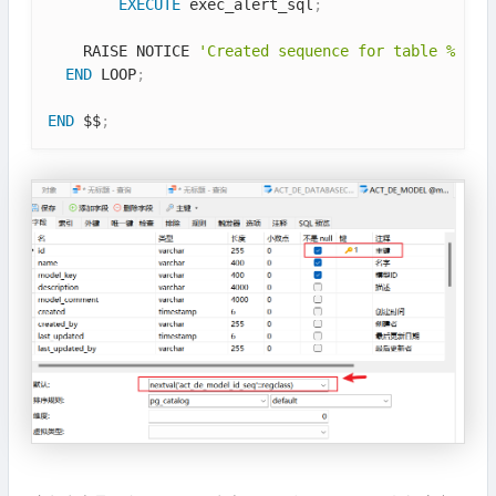
EXECUTE
 exec_alert_sql
;
    RAISE NOTICE 
'Created sequence for table % and
END
 LOOP
;
END
 $$
;