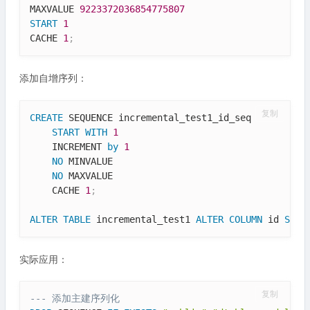
MAXVALUE 
9223372036854775807
START
1
CACHE 
1
;
添加自增序列：
复制
CREATE
 SEQUENCE incremental_test1_id_seq

START
WITH
1
    INCREMENT 
by
1
NO
 MINVALUE

NO
 MAXVALUE

    CACHE 
1
;
ALTER
TABLE
 incremental_test1 
ALTER
COLUMN
 id 
SET
实际应用：
复制
--- 添加主建序列化