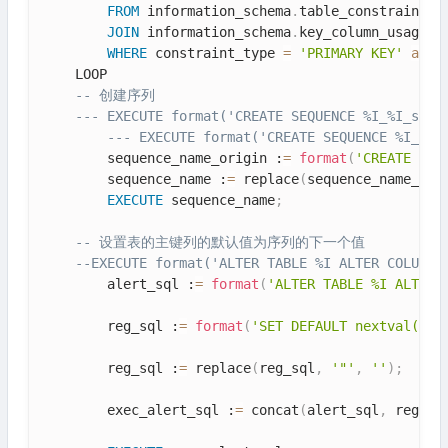
FROM
 information_schema
.
table_constraints t
JOIN
 information_schema
.
key_column_usage k
WHERE
 constraint_type 
=
'PRIMARY KEY'
and
 
    LOOP

-- 创建序列
--- EXECUTE format('CREATE SEQUENCE %I_%I_seq'
--- EXECUTE format('CREATE SEQUENCE %I_%I_
        sequence_name_origin :
=
format
(
'CREATE SEQ
        sequence_name :
=
 replace
(
sequence_name_ori
EXECUTE
 sequence_name
;
-- 设置表的主键列的默认值为序列的下一个值
--EXECUTE format('ALTER TABLE %I ALTER COLUMN 
        alert_sql :
=
format
(
'ALTER TABLE %I ALTER 
        reg_sql :
=
format
(
'SET DEFAULT nextval('
'%
        reg_sql :
=
 replace
(
reg_sql
,
'"'
,
''
)
;
        exec_alert_sql :
=
 concat
(
alert_sql
,
 reg_sq