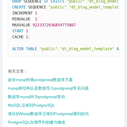
DROP
 SEQUENCE 
IF
EXISTS
"public"
.
"dt_blog_model_te
CREATE
 SEQUENCE 
"public"
.
"dt_blog_model_template_t
INCREMENT 
1
MINVALUE  
1
MAXVALUE 
9223372036854775807
START
1
CACHE 
1
;
ALTER
TABLE
"public"
.
"dt_blog_model_template"
ALTE
相关文章：
超全mysql转换postgresql数据库方案
mysql表结构以及数据导入postgresql常见问题
数据库mysql转为postgresql变动
MySQL迁移到PostgreSQL
项目的Mysql数据库迁移到Postgresql遇到的坑
PostgreSQL自增序列创建与修改