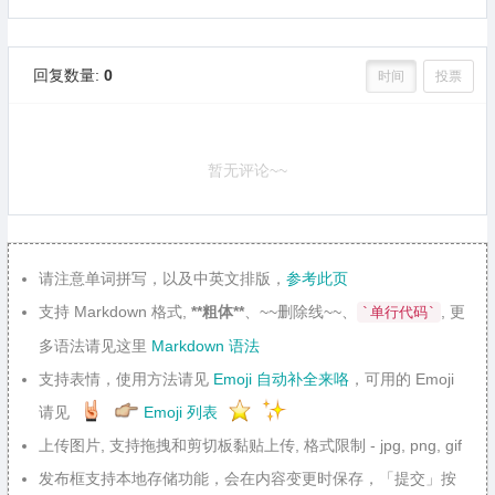
回复数量:
0
时间
投票
暂无评论~~
请注意单词拼写，以及中英文排版，
参考此页
支持 Markdown 格式,
**粗体**
、~~删除线~~、
, 更
`单行代码`
多语法请见这里
Markdown 语法
支持表情，使用方法请见
Emoji 自动补全来咯
，可用的 Emoji
请见
Emoji 列表
上传图片, 支持拖拽和剪切板黏贴上传, 格式限制 - jpg, png, gif
发布框支持本地存储功能，会在内容变更时保存，「提交」按