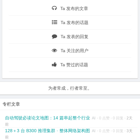
Ta 发布的文章
Ta 发布的话题
Ta 发表的回复
Ta 关注的用户
Ta 赞过的话题
为者常成，行者常至。
专栏文章
自动驾驶必读论文地图：14 篇串起整个行业
AI
⋅
0 点赞
⋅
0 回复
⋅
2天
前
128＋3 台 B300 推理集群 · 整体网络架构图
AI
⋅
0 点赞
⋅
0 回复
⋅
3天
前