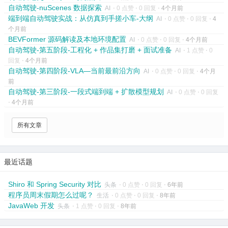
自动驾驶-nuScenes 数据探索
AI
⋅
0 点赞
⋅
0 回复
⋅
4个月前
端到端自动驾驶实战：从仿真到手搓小车-大纲
AI
⋅
0 点赞
⋅
0 回复
⋅
4
个月前
BEVFormer 源码解读及本地环境配置
AI
⋅
0 点赞
⋅
0 回复
⋅
4个月前
自动驾驶-第五阶段-工程化 + 作品集打磨 + 面试准备
AI
⋅
1 点赞
⋅
0
回复
⋅
4个月前
自动驾驶-第四阶段-VLA—当前最前沿方向
AI
⋅
0 点赞
⋅
0 回复
⋅
4个月
前
自动驾驶-第三阶段-一段式端到端 + 扩散模型规划
AI
⋅
0 点赞
⋅
0 回复
⋅
4个月前
所有文章
最近话题
Shiro 和 Spring Security 对比
头条
⋅
0 点赞
⋅
0 回复
⋅
6年前
程序员周末假期怎么过呢？
生活
⋅
0 点赞
⋅
0 回复
⋅
8年前
JavaWeb 开发
头条
⋅
1 点赞
⋅
0 回复
⋅
8年前